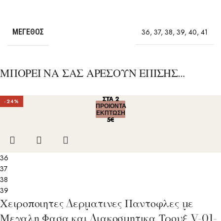
ΜΈΓΕΘΟΣ
36
,
37
,
38
,
39
,
40
,
41
ΜΠΟΡΕΙ ΝΑ ΣΑΣ ΑΡΕΣΟΥΝ ΕΠΙΣΗΣ…
ΣΤΑ 2
ΣΤΑ 2
ΣΤΑ 2
ΣΤΑ 2
ΣΤΑ 2
-24%
ΠΡΟΙΟΝΤΑ
ΠΡΟΙΟΝΤΑ
ΠΡΟΙΟΝΤΑ
ΠΡΟΙΟΝΤΑ
ΠΡΟΙΟΝΤΑ
ΕΚΠΤΩΣΗ
ΕΚΠΤΩΣΗ
ΕΚΠΤΩΣΗ
ΕΚΠΤΩΣΗ
ΕΚΠΤΩΣΗ
5€
5€
5€
5€
5€
36
37
38
39
Χειροποιητες Δερματινες Παντοφλες με
Μεγαλη Φασα και Διακοσμητικα Τρουξ V-01-