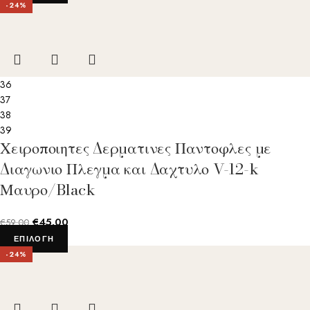
-24%
36
37
38
39
Χειροποιητες Δερματινες Παντοφλες με
Διαγωνιο Πλεγμα και Δαχτυλο V-12-k
Μαυρο/Black
€
45.00
€
59.00
ΕΠΙΛΟΓΉ
-24%