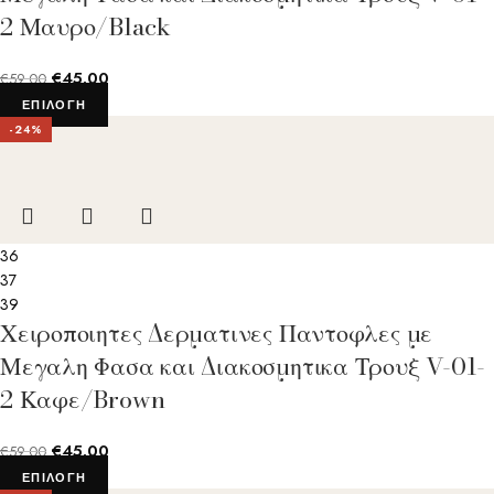
2 Μαυρο/Black
€
45.00
€
59.00
ΕΠΙΛΟΓΉ
-24%
36
37
39
Χειροποιητες Δερματινες Παντοφλες με
Μεγαλη Φασα και Διακοσμητικα Τρουξ V-01-
2 Καφε/Brown
€
45.00
€
59.00
ΕΠΙΛΟΓΉ