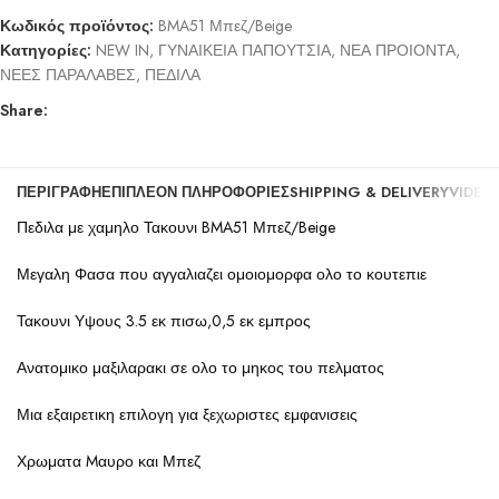
Κωδικός προϊόντος:
BMA51 Μπεζ/Beige
Κατηγορίες:
NEW IN
,
ΓΥΝΑΙΚΕΙΑ ΠΑΠΟΥΤΣΙΑ
,
ΝΕΑ ΠΡΟΙΟΝΤΑ
,
ΝΕΕΣ ΠΑΡΑΛΑΒΕΣ
,
ΠΕΔΙΛΑ
Share:
ΠΕΡΙΓΡΑΦΉ
ΕΠΙΠΛΈΟΝ ΠΛΗΡΟΦΟΡΊΕΣ
SHIPPING & DELIVERY
VIDEO
Πεδιλα με χαμηλο Τακουνι BMA51 Μπεζ/Beige
Μεγαλη Φασα που αγγαλιαζει ομοιομορφα ολο το κουτεπιε
Τακουνι Υψους 3.5 εκ πισω,0,5 εκ εμπρος
Ανατομικο μαξιλαρακι σε ολο το μηκος του πελματος
Μια εξαιρετικη επιλογη για ξεχωριστες εμφανισεις
Χρωματα Mαυρο και Μπεζ