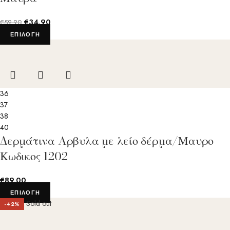
€
34.90
€
59.90
ΕΠΙΛΟΓΉ
36
37
38
40
Δερμάτινα Aρβυλα με λείο δέρμα/Μαυρο
Κωδικος 1202
€
89.00
ΕΠΙΛΟΓΉ
Sold out
-42%