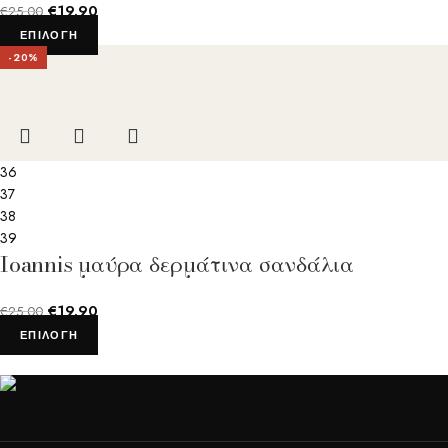
€
19.90
€
25.00
ΕΠΙΛΟΓΉ
-20%
36
37
38
39
Ioannis μαύρα δερμάτινα σανδάλια
€
19.90
€
25.00
ΕΠΙΛΟΓΉ