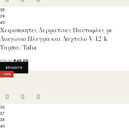
38
39
40
Χειροποιητες Δερματινες Παντοφλες με
Διαγωνιο Πλεγμα και Δαχτυλο V-12-k
Ταμπα/Taba
€
45.00
€
59.00
ΕΠΙΛΟΓΉ
-34%
36
37
38
40