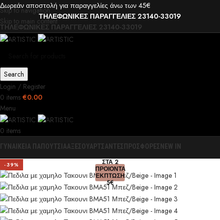
Δωρεάν αποστολή για παραγγελίες άνω των 45€
Skip to navigation
ΤΗΛΕΦΩΝΙΚΕΣ ΠΑΡΑΓΓΕΛΙΕΣ 23140-33019
Skip to main content
ΤΗΛΕΦΩΝΙΚΕΣ ΠΑΡΑΓΓΕΛΙΕΣ 23140-33019
Search
Login / Register
0
items
€
0.00
Menu
0
items
ΓΥΝΑΙΚΕΙΑ ΠΑΠΟΥΤΣΙΑ
ΑΞΕΣΟΥΑΡ
ΤΣΑΝΤΕΣ
ΠΡΟΣΦΟΡΕΣ
NEW IN
0
ΣΤΑ 2
-39%
ΠΡΟΙΟΝΤΑ
ΕΚΠΤΩΣΗ
5€