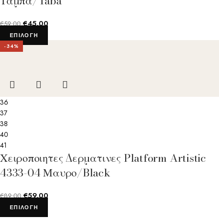
Ταμπα/Taba
€
45.00
€
59.00
ΕΠΙΛΟΓΉ
-34%
36
37
38
40
41
Χειροποιητες Δερματινες Platform Artistic
4333-04 Μαυρο/Black
€
59.00
€
89.00
ΕΠΙΛΟΓΉ