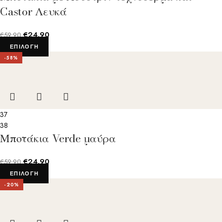
Castor Λευκά
€
24.90
€
59.90
ΕΠΙΛΟΓΉ
-58%
37
38
Μποτάκια Verde μαύρα
€
24.90
€
59.90
ΕΠΙΛΟΓΉ
-20%