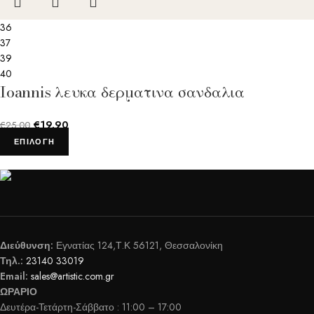
36
37
39
40
Ioannis λευκα δερματινα σανδαλια
€
19.90
€
25.00
ΕΠΙΛΟΓΉ
Διεύθυνση:
Εγνατίας 124,Τ.Κ 56121, Θεσσαλονίκη
Τηλ.:
23140 33019
Email:
sales@artistic.com.gr
ΩΡΑΡΙΟ
Δευτέρα-Τετάρτη-Σάββατο : 11:00 – 17:00