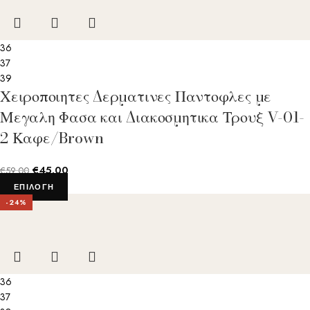
36
37
39
Χειροποιητες Δερματινες Παντοφλες με
Μεγαλη Φασα και Διακοσμητικα Τρουξ V-01-
2 Καφε/Brown
€
45.00
€
59.00
ΕΠΙΛΟΓΉ
-24%
36
37