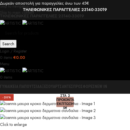
Δωρεάν αποστολή για παραγγελίες άνω των 45€
Skip to navigation
ΤΗΛΕΦΩΝΙΚΕΣ ΠΑΡΑΓΓΕΛΙΕΣ 23140-33019
Skip to main content
ΤΗΛΕΦΩΝΙΚΕΣ ΠΑΡΑΓΓΕΛΙΕΣ 23140-33019
Search
Login / Register
0
items
€
0.00
Menu
0
items
ΓΥΝΑΙΚΕΙΑ ΠΑΠΟΥΤΣΙΑ
ΑΞΕΣΟΥΑΡ
ΤΣΑΝΤΕΣ
ΠΡΟΣΦΟΡΕΣ
NEW IN
0
ΣΤΑ 2
-20%
ΠΡΟΙΟΝΤΑ
ΕΚΠΤΩΣΗ
5€
Click to enlarge