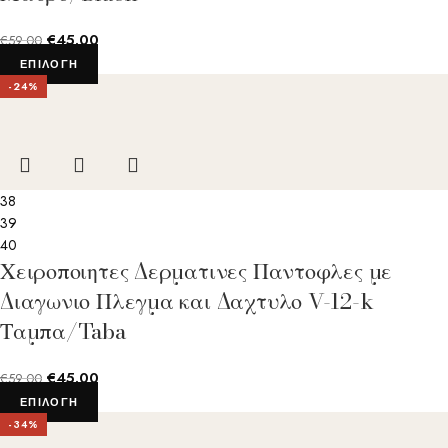
€
45.00
€
59.00
ΕΠΙΛΟΓΉ
-24%
38
39
40
Χειροποιητες Δερματινες Παντοφλες με
Διαγωνιο Πλεγμα και Δαχτυλο V-12-k
Ταμπα/Taba
€
45.00
€
59.00
ΕΠΙΛΟΓΉ
-34%