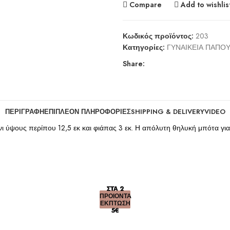
Compare
Add to wishlis
Κωδικός προϊόντος:
203
Κατηγορίες:
ΓΥΝΑΙΚΕΙΑ ΠΑΠΟΥ
Share:
ΠΕΡΙΓΡΑΦΉ
ΕΠΙΠΛΈΟΝ ΠΛΗΡΟΦΟΡΊΕΣ
SHIPPING & DELIVERY
VIDEO
ι ύψους περίπου 12,5 εκ και φιάπας 3 εκ. Η απόλυτη θηλυκή μπότα για
ΣΤΑ 2
ΣΤΑ 2
ΣΤΑ 2
ΣΤΑ 2
ΣΤΑ 2
ΠΡΟΙΟΝΤΑ
ΠΡΟΙΟΝΤΑ
ΠΡΟΙΟΝΤΑ
ΠΡΟΙΟΝΤΑ
ΠΡΟΙΟΝΤΑ
ΕΚΠΤΩΣΗ
ΕΚΠΤΩΣΗ
ΕΚΠΤΩΣΗ
ΕΚΠΤΩΣΗ
ΕΚΠΤΩΣΗ
5€
5€
5€
5€
5€