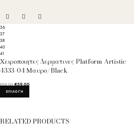
36
37
38
40
41
Χειροποιητες Δερματινες Platform Artistic
4333-04 Μαυρο/Black
€
59.00
€
89.00
ΕΠΙΛΟΓΉ
RELATED PRODUCTS