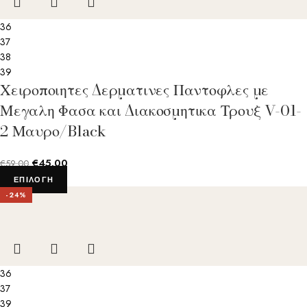
36
37
38
39
Χειροποιητες Δερματινες Παντοφλες με
Μεγαλη Φασα και Διακοσμητικα Τρουξ V-01-
2 Μαυρο/Black
€
45.00
€
59.00
ΕΠΙΛΟΓΉ
-24%
36
37
39