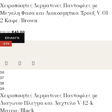
Χειροποιητες Δερματινες Παντοφλες με
Μεγαλη Φασα και Διακοσμητικα Τρουξ V-01-
2 Καφε/Brown
€
45.00
€
59.00
ΕΠΙΛΟΓΉ
-24%
36
37
38
39
Χειροποιητες Δερματινες Παντοφλες με
Διαγωνιο Πλεγμα και Δαχτυλο V-12-k
Μαυρο/Black