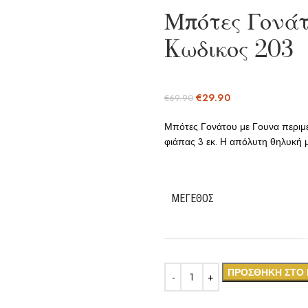
Μπότες Γονάτ
Kωδικος 203
€
29.90
€
69.90
Μπότες Γονάτου με Γουνα περιμετ
φιάπας 3 εκ. Η απόλυτη θηλυκή μ
ΜΈΓΕΘΟΣ
ΠΡΟΣΘΉΚΗ ΣΤΟ 