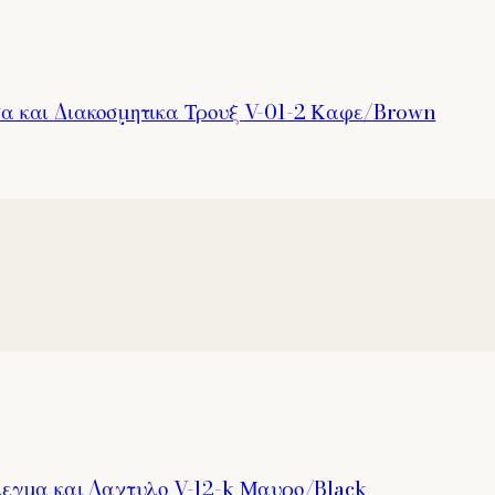
σα και Διακοσμητικα Τρουξ V-01-2 Καφε/Brown
λεγμα και Δαχτυλο V-12-k Μαυρο/Black