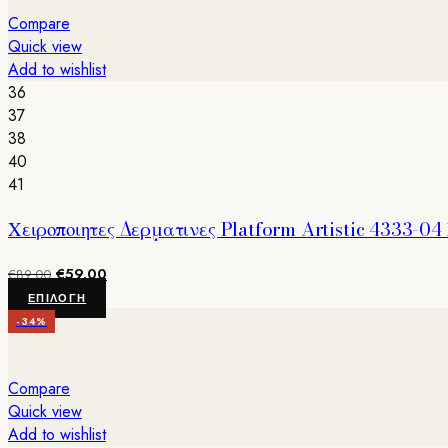
πολλαπλές
Compare
παραλλαγές.
Quick view
Οι
Add to wishlist
επιλογές
36
μπορούν
37
να
38
επιλεγούν
40
στη
41
σελίδα
Χειροποιητες Δερματινες Platform Artistic 4333-0
του
προϊόντος
Original
Η
€
59.00
€
89.00
price
τρέχουσα
Αυτό
ΕΠΙΛΟΓΉ
was:
τιμή
το
-34%
€89.00.
είναι:
προϊόν
€59.00.
έχει
πολλαπλές
Compare
παραλλαγές.
Quick view
Οι
Add to wishlist