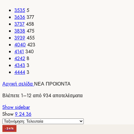
35
35
5
36
36
377
37
37
458
38
38
475
39
39
455
40
40
423
41
41
340
42
42
8
43
43
3
44
44
3
Αρχική σελίδα
ΝΕΑ ΠΡΟΙΟΝΤΑ
Sorted
Βλέπετε 1–12 από 934 αποτελέσματα
by
Show sidebar
latest
Show
9
24
36
-24%