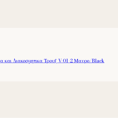
α και Διακοσμητικα Τρουξ V-01-2 Μαυρο/Black