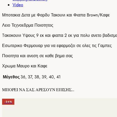
Video
Μποτακια Δετα με Φαρδυ Τακουνι και Φιαπα Brown/Καφε
Λειο Τεχνοεδρμα Ποιοτητος
Tακοκουνι Υψους 9 εκ και φιαπα 2 εκ για πολυ ανετο βαδισμ
Εσωτερικο Φερμουαρ για να εφαρμοζει σε ολες τις Γαμπες
Ποιοτητα και ανεση σε καθε βημα σας
Χρωμα Μαυρο και Καφε
Μέγεθος
36
,
37
,
38
,
39
,
40
,
41
ΜΠΟΡΕΙ ΝΑ ΣΑΣ ΑΡΕΣΟΥΝ ΕΠΙΣΗΣ…
-24%