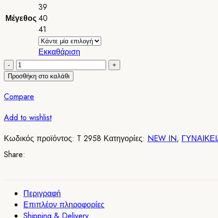
39
Μέγεθος
40
41
Εκκαθάριση
Μποτακια
Δετα
Προσθήκη στο καλάθι
με
Compare
Φαρδυ
Τακουνι
Add to wishlist
και
Φιαπα
Κωδικός προϊόντος:
T 2958
Κατηγορίες:
NEW IN
,
ΓΥΝΑΙΚΕ
Brown/
Καφε
Share:
T
2958
ποσότητα
Περιγραφή
Επιπλέον πληροφορίες
Shipping & Delivery