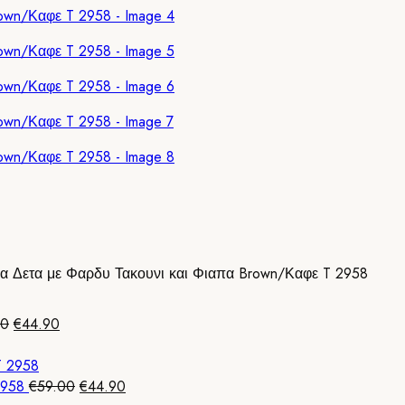
α Δετα με Φαρδυ Τακουνι και Φιαπα Brown/Καφε T 2958
Original
Η
00
€
44.90
price
τρέχουσα
was:
τιμή
€59.00.
είναι:
Original
Η
2958
€
59.00
€
44.90