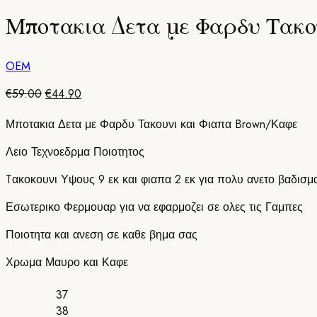
Μποτακια Δετα με Φαρδυ Τακο
OEM
Original
Η
€
59.00
€
44.90
price
τρέχουσα
Μποτακια Δετα με Φαρδυ Τακουνι και Φιαπα Brown/Καφε
was:
τιμή
€59.00.
είναι:
Λειο Τεχνοεδρμα Ποιοτητος
€44.90.
Tακοκουνι Υψους 9 εκ και φιαπα 2 εκ για πολυ ανετο βαδισμ
Εσωτερικο Φερμουαρ για να εφαρμοζει σε ολες τις Γαμπες
Ποιοτητα και ανεση σε καθε βημα σας
Χρωμα Μαυρο και Καφε
37
38