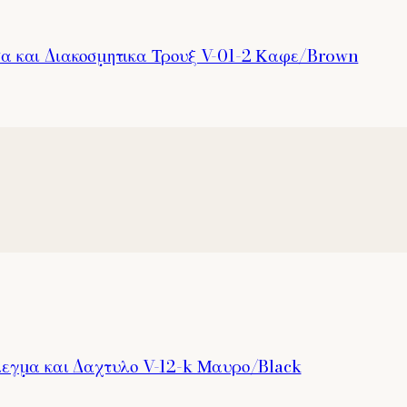
σα και Διακοσμητικα Τρουξ V-01-2 Καφε/Brown
λεγμα και Δαχτυλο V-12-k Μαυρο/Black