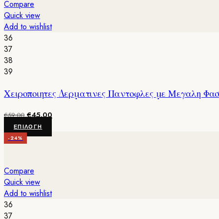
Compare
Quick view
Add to wishlist
36
37
38
39
Χειροποιητες Δερματινες Παντοφλες με Μεγαλη Φασ
Original
Η
€
45.00
€
59.00
price
τρέχουσα
Αυτό
ΕΠΙΛΟΓΉ
was:
τιμή
το
-24%
€59.00.
είναι:
προϊόν
€45.00.
έχει
πολλαπλές
Compare
παραλλαγές.
Quick view
Οι
Add to wishlist
επιλογές
36
μπορούν
37