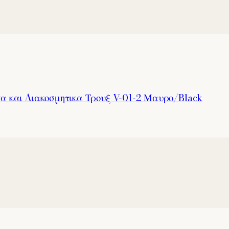
α και Διακοσμητικα Τρουξ V-01-2 Μαυρο/Black