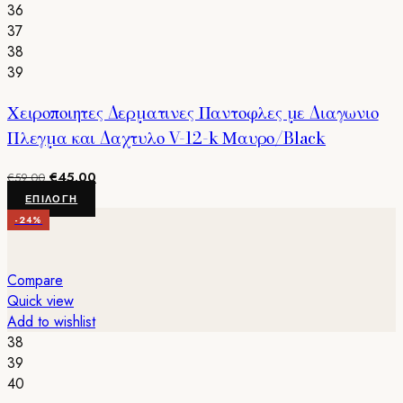
επιλογές
36
μπορούν
37
να
38
επιλεγούν
39
στη
Χειροποιητες Δερματινες Παντοφλες με Διαγωνιο
σελίδα
του
Πλεγμα και Δαχτυλο V-12-k Μαυρο/Black
προϊόντος
Original
Η
€
45.00
€
59.00
price
τρέχουσα
Αυτό
ΕΠΙΛΟΓΉ
was:
τιμή
το
-24%
€59.00.
είναι:
προϊόν
€45.00.
έχει
πολλαπλές
Compare
παραλλαγές.
Quick view
Οι
Add to wishlist
επιλογές
38
μπορούν
39
να
40