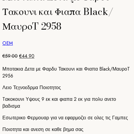
€59.00.
είναι:
€44.90.
Τακουνι και Φιαπα Black/
ΜαυροT 2958
OEM
Original
Η
€
59.00
€
44.90
price
τρέχουσα
Μποτακια Δετα με Φαρδυ Τακουνι και Φιαπα Black/ΜαυροT
was:
τιμή
2956
€59.00.
είναι:
€44.90.
Λειο Τεχνοεδρμα Ποιοτητος
Tακοκουνι Υψους 9 εκ και φιαπα 2 εκ για πολυ ανετο
βαδισμα
Εσωτερικο Φερμουαρ για να εφαρμοζει σε ολες τις Γαμπες
Ποιοτητα και ανεση σε καθε βημα σας