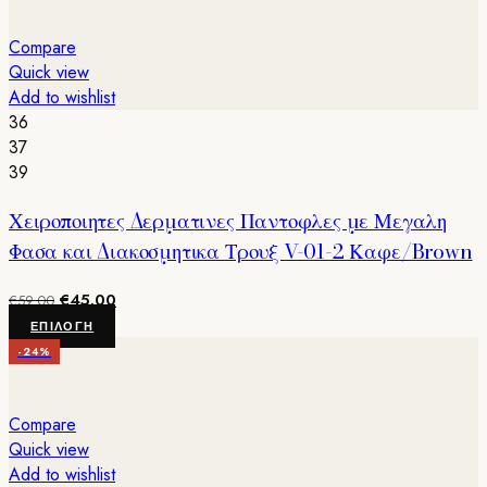
€45.00.
έχει
πολλαπλές
Compare
παραλλαγές.
Quick view
Οι
Add to wishlist
επιλογές
36
μπορούν
37
να
39
επιλεγούν
Χειροποιητες Δερματινες Παντοφλες με Μεγαλη
στη
σελίδα
Φασα και Διακοσμητικα Τρουξ V-01-2 Καφε/Brown
του
προϊόντος
Original
Η
€
45.00
€
59.00
price
τρέχουσα
Αυτό
ΕΠΙΛΟΓΉ
was:
τιμή
το
-24%
€59.00.
είναι:
προϊόν
€45.00.
έχει
πολλαπλές
Compare
παραλλαγές.
Quick view
Οι
Add to wishlist