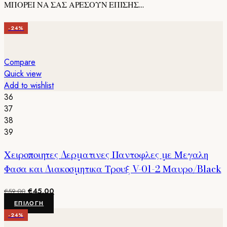
ΜΠΟΡΕΙ ΝΑ ΣΑΣ ΑΡΕΣΟΥΝ ΕΠΙΣΗΣ…
-24%
Compare
Quick view
Add to wishlist
36
37
38
39
Χειροποιητες Δερματινες Παντοφλες με Μεγαλη
Φασα και Διακοσμητικα Τρουξ V-01-2 Μαυρο/Black
Original
Η
€
45.00
€
59.00
price
τρέχουσα
Αυτό
ΕΠΙΛΟΓΉ
was:
τιμή
το
-24%
€59.00.
είναι:
προϊόν