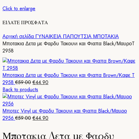
Click to enlarge
ΕΙΔΑΤΕ ΠΡΟΣΦΑΤΑ
Αρχική σελίδα
ΓΥΝΑΙΚΕΙΑ ΠΑΠΟΥΤΣΙΑ
ΜΠΟΤΑΚΙΑ
Μποτακια Δετα με Φαρδυ Τακουνι και Φιαπα Black/ΜαυροT
2958
Μποτακια Δετα με Φαρδυ Τακουνι και Φιαπα Brown/Καφε T
Original
Η
2958
€
59.00
€
44.90
price
τρέχουσα
Back to products
was:
τιμή
€59.00.
είναι:
€44.90.
Μποτες Vinyl με Φαρδυ Τακουνι και Φιαπα Black/Μαυρο
Original
Η
2956
€
59.00
€
44.90
price
τρέχουσα
Μποτακια Δετα με Φαρδυ
was:
τιμή