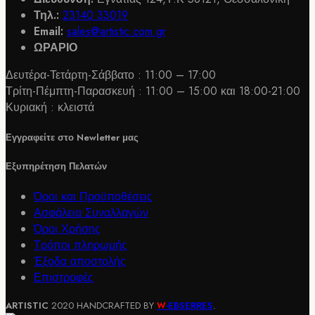
πολλαπλές
Τηλ.:
23140 33019
παραλλαγές.
Email:
sales@artistic.com.gr
Οι
ΩΡΑΡΙΟ
επιλογές
μπορούν
Δευτέρα-Τετάρτη-Σάββατο : 11:00 – 17:00
να
Τρίτη-Πέμπτη-Παρασκευή : 11:00 – 15:00 και 18:00-21:00
επιλεγούν
Κυριακή : κλειστά
στη
σελίδα
Εγγραφείτε στο Newletter μας
του
προϊόντος
Εξυπηρέτηση Πελατών
Όροι και Προϋποθέσεις
Ασφάλεια Συναλλαγών
Όροι Χρήσης
Τρόποι πληρωμής
Έξοδα αποστολής
Επιστροφές
ARTISTIC
2020 HANDCRAFTED BY
-EBSERRES
.
W