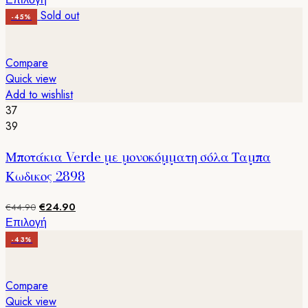
was:
τιμή
το
Sold out
-45%
€59.90.
είναι:
προϊόν
€34.90.
έχει
πολλαπλές
Compare
παραλλαγές.
Quick view
Οι
Add to wishlist
επιλογές
37
μπορούν
39
να
Μποτάκια Verde με μονοκόμματη σόλα Ταμπα
επιλεγούν
στη
Κωδικος 2898
σελίδα
του
Original
Η
€
24.90
€
44.90
προϊόντος
price
τρέχουσα
Αυτό
Επιλογή
was:
τιμή
το
-43%
€44.90.
είναι:
προϊόν
€24.90.
έχει
πολλαπλές
Compare
παραλλαγές.
Quick view