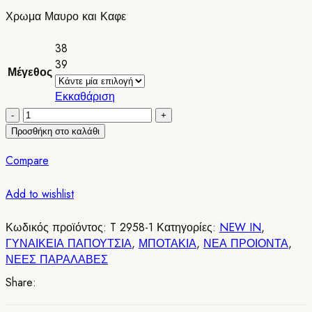
Χρωμα Μαυρο και Καφε
38
39
Μέγεθος
Εκκαθάριση
Μποτακια
Δετα
Προσθήκη στο καλάθι
με
Compare
Φαρδυ
Τακουνι
Add to wishlist
και
Φιαπα
Black/
Κωδικός προϊόντος:
T 2958-1
Κατηγορίες:
NEW IN
,
ΜαυροT
ΓΥΝΑΙΚΕΙΑ ΠΑΠΟΥΤΣΙΑ
,
ΜΠΟΤΑΚΙΑ
,
ΝΕΑ ΠΡΟΙΟΝΤΑ
,
2958
ΝΕΕΣ ΠΑΡΑΛΑΒΕΣ
ποσότητα
Share: