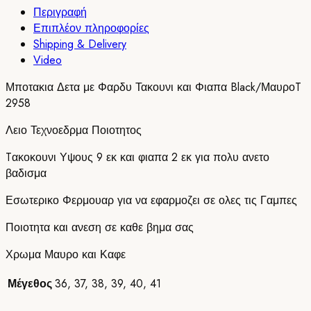
Περιγραφή
Επιπλέον πληροφορίες
Shipping & Delivery
Video
Μποτακια Δετα με Φαρδυ Τακουνι και Φιαπα Black/ΜαυροT
2958
Λειο Τεχνοεδρμα Ποιοτητος
Tακοκουνι Υψους 9 εκ και φιαπα 2 εκ για πολυ ανετο
βαδισμα
Εσωτερικο Φερμουαρ για να εφαρμοζει σε ολες τις Γαμπες
Ποιοτητα και ανεση σε καθε βημα σας
Χρωμα Μαυρο και Καφε
Μέγεθος
36
,
37
,
38
,
39
,
40
,
41