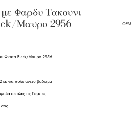
 με Φαρδυ Τακουνι
ack/Μαυρο 2956
OEM
και Φιαπα Black/Μαυρο 2956
2 εκ για πολυ ανετο βαδισμα
μοζει σε ολες τις Γαμπες
α σας