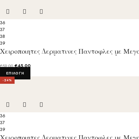
36
37
38
39
Χειροποιητες Δερματινες Παντοφλες με Μεγ
€
45.00
€
59.00
ΕΠΙΛΟΓΉ
-24%
36
37
39
Χειροποιητες Δερματινες Παντοφλες με Μεγ