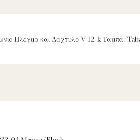
γωνιο Πλεγμα και Δαχτυλο V-12-k Ταμπα/Tab
 4333-04 Μαυρο/Black