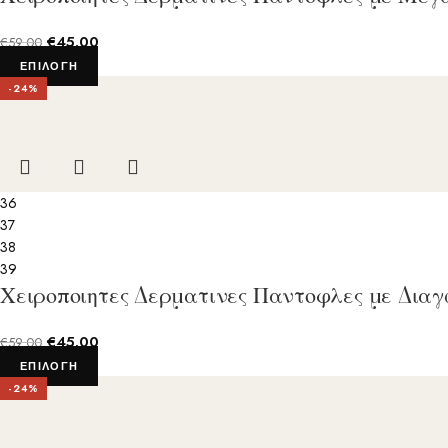
€
45.00
€
59.00
ΕΠΙΛΟΓΉ
-24%
36
37
38
39
Χειροποιητες Δερματινες Παντοφλες με Δια
€
45.00
€
59.00
ΕΠΙΛΟΓΉ
-24%