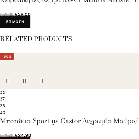
€
59.00
€
89.00
ΕΠΙΛΟΓΉ
RELATED PRODUCTS
-50%
36
37
38
40
Μποτάκια Sport με Castor Διχρωμία Μαύρο/
€
24.90
€
49.90