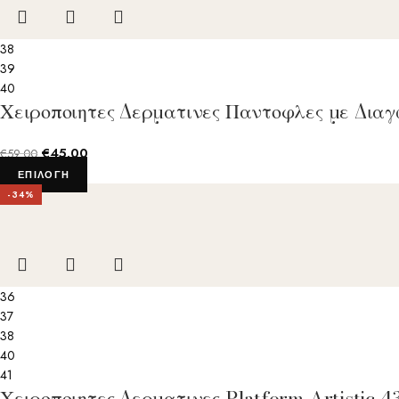
38
39
40
Χειροποιητες Δερματινες Παντοφλες με Δια
€
45.00
€
59.00
ΕΠΙΛΟΓΉ
-34%
36
37
38
40
41
Χειροποιητες Δερματινες Platform Artistic