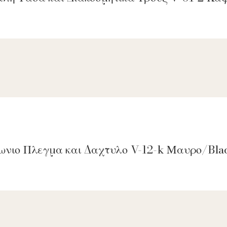
γωνιο Πλεγμα και Δαχτυλο V-12-k Μαυρο/Bla