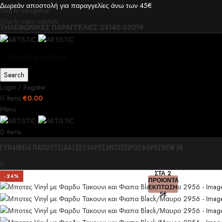
Δωρεάν αποστολή για παραγγελίες άνω των 45€
Skip to navigation
Skip to main content
ΤΗΛΕΦΩΝΙΚΕΣ ΠΑΡΑΓΓΕΛΙΕΣ 23140-33019
Search
Login / Register
0
items
€
0.00
Menu
0
items
ΓΥΝΑΙΚΕΙΑ ΠΑΠΟΥΤΣΙΑ
ΑΞΕΣΟΥΑΡ
ΤΣΑΝΤΕΣ
ΠΡΟΣΦΟΡΕΣ
NEW IN
0
ΣΤΑ 2
-24%
ΠΡΟΙΟΝΤΑ
ΕΚΠΤΩΣΗ
5€