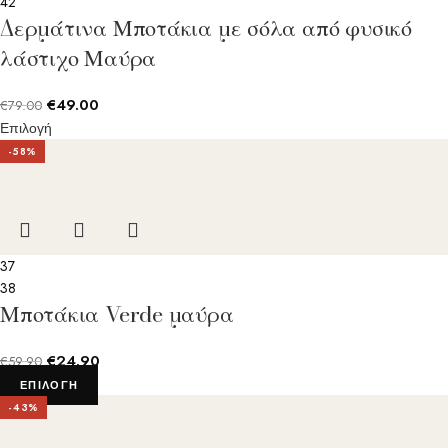
42
Δερμάτινα Μποτάκια με σόλα από φυσικό
λάστιχο Μαύρα
€
49.00
€
79.00
Επιλογή
-58%
37
38
Μποτάκια Verde μαύρα
€
24.90
€
59.90
ΕΠΙΛΟΓΉ
-43%