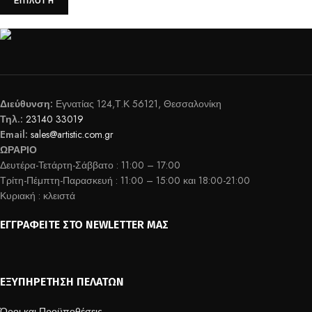
ΕΠΙΛΟΓΉ
Διεύθυνση:
Εγνατίας 124,Τ.Κ 56121, Θεσσαλονίκη
Τηλ.:
23140 33019
Email:
sales@artistic.com.gr
ΩΡΑΡΙΟ
Δευτέρα-Τετάρτη-Σάββατο : 11:00 – 17:00
Τρίτη-Πέμπτη-Παρασκευή : 11:00 – 15:00 και 18:00-21:00
Κυριακή : κλειστά
ΕΓΓΡΑΦΕΊΤΕ ΣΤΟ NEWLETTER ΜΑΣ
ΕΞΥΠΗΡΈΤΗΣΗ ΠΕΛΑΤΏΝ
Όροι και Προϋποθέσεις