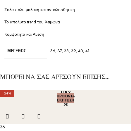
Σολα πολυ μαλακη και αντιολησθητικη
Το απολυτο trend του Χειμωνα
Κομψοτητα και Ανεση
ΜΈΓΕΘΟΣ
36
,
37
,
38
,
39
,
40
,
41
ΜΠΟΡΕΙ ΝΑ ΣΑΣ ΑΡΕΣΟΥΝ ΕΠΙΣΗΣ…
ΣΤΑ 2
ΣΤΑ 2
ΣΤΑ 2
ΣΤΑ 2
ΣΤΑ 2
-24%
ΠΡΟΙΟΝΤΑ
ΠΡΟΙΟΝΤΑ
ΠΡΟΙΟΝΤΑ
ΠΡΟΙΟΝΤΑ
ΠΡΟΙΟΝΤΑ
ΕΚΠΤΩΣΗ
ΕΚΠΤΩΣΗ
ΕΚΠΤΩΣΗ
ΕΚΠΤΩΣΗ
ΕΚΠΤΩΣΗ
5€
5€
5€
5€
5€
36