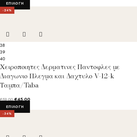
ΕΠΙΛΟΓΉ
-24%
38
39
40
Χειροποιητες Δερματινες Παντοφλες με
Διαγωνιο Πλεγμα και Δαχτυλο V-12-k
Ταμπα/Taba
€
45.00
€
59.00
ΕΠΙΛΟΓΉ
-34%