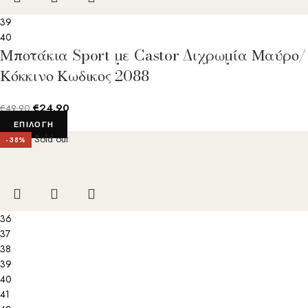
39
40
Μποτάκια Sport με Castor Διχρωμία Μαύρο/
Κόκκινο Κωδικος 2088
€
24.90
€
49.90
ΕΠΙΛΟΓΉ
Sold out
-38%
36
37
38
39
40
41