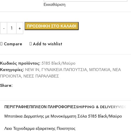
Εκκαθάριση
ΠΡΟΣΘΉΚΗ ΣΤΟ ΚΑΛΆΘΙ
Compare
Add to wishlist
Κωδικός προϊόντος:
5185 Black/Μαύρο
Κατηγορίες:
NEW IN
,
ΓΥΝΑΙΚΕΙΑ ΠΑΠΟΥΤΣΙΑ
,
ΜΠΟΤΑΚΙΑ
,
ΝΕΑ
ΠΡΟΙΟΝΤΑ
,
ΝΕΕΣ ΠΑΡΑΛΑΒΕΣ
Share:
ΠΕΡΙΓΡΑΦΉ
ΕΠΙΠΛΈΟΝ ΠΛΗΡΟΦΟΡΊΕΣ
SHIPPING & DELIVERY
VIDEO
Μποτάκια Δερματίνης με Μονοκόμματη Σόλα 5185 Black/Μαύρο
Λειο Τεχνοδερμα εξαιρετικης Ποιοτητος