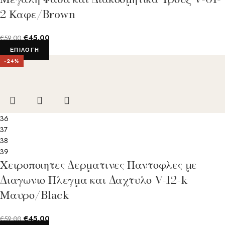
2 Καφε/Brown
€
45.00
€
59.00
ΕΠΙΛΟΓΉ
-24%
36
37
38
39
Χειροποιητες Δερματινες Παντοφλες με
Διαγωνιο Πλεγμα και Δαχτυλο V-12-k
Μαυρο/Black
€
45.00
€
59.00