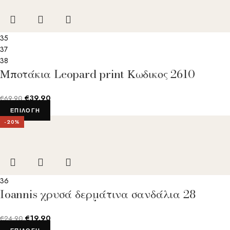
35
37
38
Μποτάκια Leopard print Κωδικος 2610
€
39.90
€
69.90
ΕΠΙΛΟΓΉ
-20%
36
Ioannis χρυσά δερμάτινα σανδάλια 28
€
19.90
€
24.90