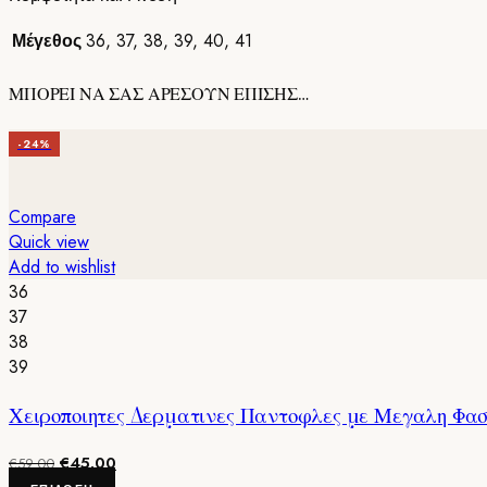
Μέγεθος
36
,
37
,
38
,
39
,
40
,
41
ΜΠΟΡΕΙ ΝΑ ΣΑΣ ΑΡΕΣΟΥΝ ΕΠΙΣΗΣ…
-24%
Compare
Quick view
Add to wishlist
36
37
38
39
Χειροποιητες Δερματινες Παντοφλες με Μεγαλη Φασ
Original
Η
€
45.00
€
59.00
price
τρέχουσα
Αυτό