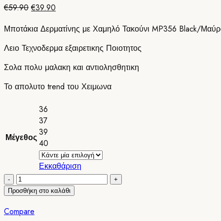
Original
Η
€
59.90
€
39.90
price
τρέχουσα
Μποτάκια Δερματίνης με Χαμηλό Τακούνι MP356 Black/Μαύρ
was:
τιμή
€59.90.
είναι:
Λειο Τεχνοδερμα εξαιρετικης Ποιοτητος
€39.90.
Σολα πολυ μαλακη και αντιολησθητικη
Το απολυτο trend του Χειμωνα
36
37
39
Μέγεθος
40
Εκκαθάριση
Μποτάκια
Δερματίνης
Προσθήκη στο καλάθι
με
Compare
Χαμηλό