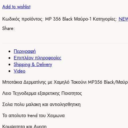
Τακούνι
Add to wishlist
MP356
Black/
Κωδικός προϊόντος:
MP 356 Black Μαύρο-1
Κατηγορίες:
NEW
Μαύρο
ποσότητα
Share:
Περιγραφή
Επιπλέον πληροφορίες
Shipping & Delivery
Video
Μποτάκια Δερματίνης με Χαμηλό Τακούνι MP356 Black/Μαύρ
Λειο Τεχνοδερμα εξαιρετικης Ποιοτητος
Σολα πολυ μαλακη και αντιολησθητικη
Το απολυτο trend του Χειμωνα
Κομψοτητα και Ανεση