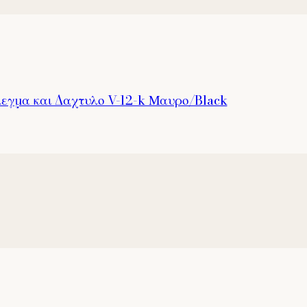
λεγμα και Δαχτυλο V-12-k Μαυρο/Black