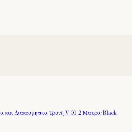
α και Διακοσμητικα Τρουξ V-01-2 Μαυρο/Black