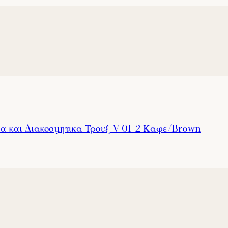
σα και Διακοσμητικα Τρουξ V-01-2 Καφε/Brown