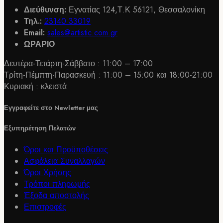
έχει
Διεύθυνση:
Εγνατίας 124,Τ.Κ 56121, Θεσσαλονίκη
πολλαπλές
Τηλ.:
23140 33019
παραλλαγές.
Email:
sales@artistic.com.gr
Οι
ΩΡΑΡΙΟ
επιλογές
μπορούν
Δευτέρα-Τετάρτη-Σάββατο : 11:00 – 17:00
να
Τρίτη-Πέμπτη-Παρασκευή : 11:00 – 15:00 και 18:00-21:00
επιλεγούν
Κυριακή : κλειστά
στη
σελίδα
Εγγραφείτε στο Newletter μας
του
προϊόντος
Εξυπηρέτηση Πελατών
Όροι και Προϋποθέσεις
Ασφάλεια Συναλλαγών
Όροι Χρήσης
Τρόποι πληρωμής
Έξοδα αποστολής
Επιστροφές