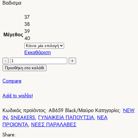
Βαδισμα
37
38
39
Μέγεθος
40
Εκκαθάριση
Sneakers
Ανατομικά
Προσθήκη στο καλάθι
Διάτρητα
Compare
AB659
Black/
Add to wishlist
Μαύρο
ποσότητα
Κωδικός προϊόντος:
AB659 Black/Μαύρο
Κατηγορίες:
NEW
IN
,
SNEAKERS
,
ΓΥΝΑΙΚΕΙΑ ΠΑΠΟΥΤΣΙΑ
,
ΝΕΑ
ΠΡΟΙΟΝΤΑ
,
ΝΕΕΣ ΠΑΡΑΛΑΒΕΣ
Share: