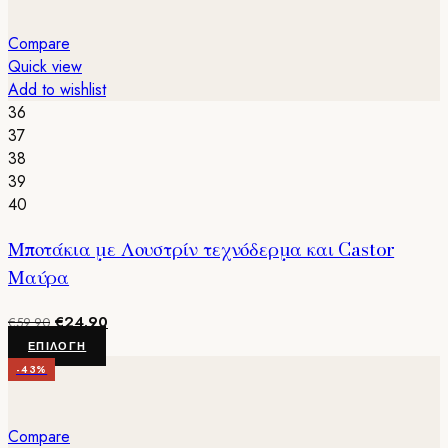
έχει
πολλαπλές
Compare
παραλλαγές.
Quick view
Οι
Add to wishlist
επιλογές
36
μπορούν
37
να
38
επιλεγούν
39
στη
40
σελίδα
Μποτάκια με Λουστρίν τεχνόδερμα και Castor
του
προϊόντος
Μαύρα
Original
Η
€
24.90
€
59.90
price
τρέχουσα
Αυτό
ΕΠΙΛΟΓΉ
was:
τιμή
το
-43%
€59.90.
είναι:
προϊόν
€24.90.
έχει
πολλαπλές
Compare