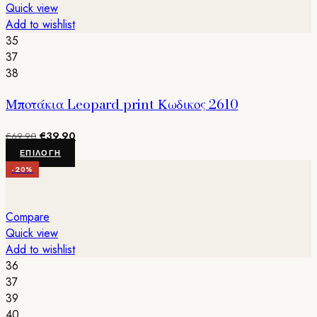
παραλλαγές.
Quick view
Οι
Add to wishlist
επιλογές
35
μπορούν
37
να
38
επιλεγούν
Μποτάκια Leopard print Κωδικος 2610
στη
σελίδα
Original
Η
€
39.90
του
€
69.90
price
τρέχουσα
Αυτό
προϊόντος
ΕΠΙΛΟΓΉ
was:
τιμή
το
-20%
€69.90.
είναι:
προϊόν
€39.90.
έχει
πολλαπλές
Compare
παραλλαγές.
Quick view
Οι
Add to wishlist
επιλογές
36
μπορούν
37
να
39
επιλεγούν
40