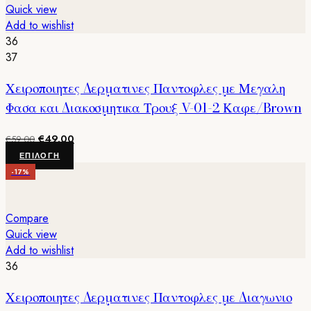
παραλλαγές.
Quick view
Οι
Add to wishlist
επιλογές
36
μπορούν
37
να
Χειροποιητες Δερματινες Παντοφλες με Μεγαλη
επιλεγούν
στη
Φασα και Διακοσμητικα Τρουξ V-01-2 Καφε/Brown
σελίδα
του
Original
Η
€
49.00
€
59.00
προϊόντος
price
τρέχουσα
Αυτό
ΕΠΙΛΟΓΉ
was:
τιμή
το
-17%
€59.00.
είναι:
προϊόν
€49.00.
έχει
πολλαπλές
Compare
παραλλαγές.
Quick view
Οι
Add to wishlist
επιλογές
36
μπορούν
Χειροποιητες Δερματινες Παντοφλες με Διαγωνιο
να