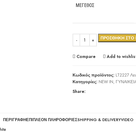
ΜΈΓΕΘΟΣ
ΠΡΟΣΘΉΚΗ ΣΤΟ 
Compare
Add to wishlis
Κωδικός προϊόντος:
LT2227 Λε
Κατηγορίες:
NEW IN
,
ΓΥΝΑΙΚΕΙ
Share:
ΠΕΡΙΓΡΑΦΉ
ΕΠΙΠΛΈΟΝ ΠΛΗΡΟΦΟΡΊΕΣ
SHIPPING & DELIVERY
VIDEO
ite