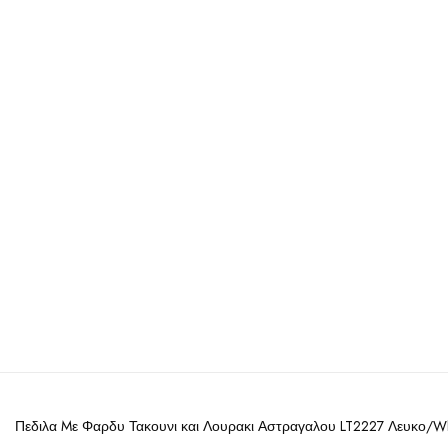
Πεδιλα Mε Φαρδυ Τακουνι και Λουρακι Αστραγαλου LT2227 Λευκο/Wh