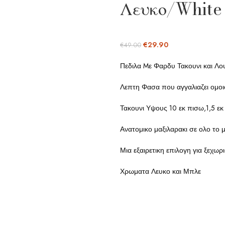
Λευκο/White
€
29.90
€
49.00
Πεδιλα Mε Φαρδυ Τακουνι και Λο
Λεπτη Φασα που αγγαλιαζει ομοι
Τακουνι Υψους 10 εκ πισω,1,5 ε
Ανατομικο μαξιλαρακι σε ολο το 
Μια εξαιρετικη επιλογη για ξεχωρ
Χρωματα Λευκο και Μπλε