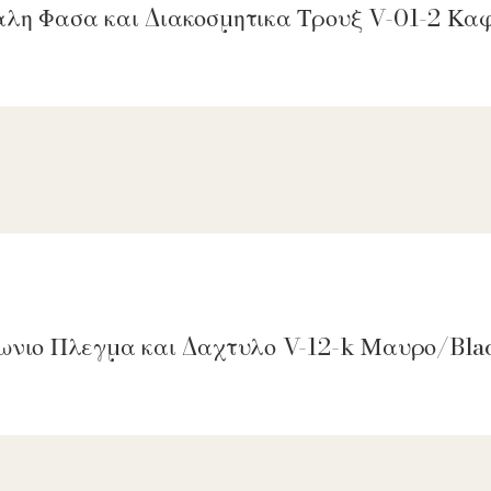
αλη Φασα και Διακοσμητικα Τρουξ V-01-2 Κ
γωνιο Πλεγμα και Δαχτυλο V-12-k Μαυρο/Bla