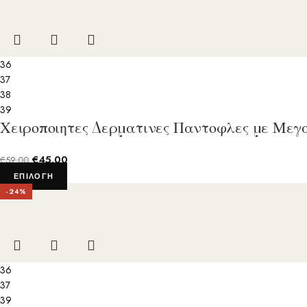
36
37
38
39
Χειροποιητες Δερματινες Παντοφλες με Μεγ
€
45.00
€
59.00
ΕΠΙΛΟΓΉ
-24%
36
37
39