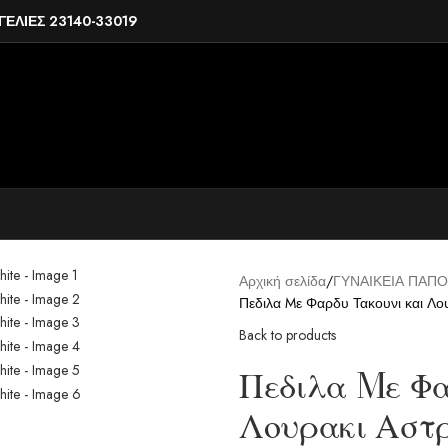
ΕΛΙΕΣ 23140-33019
Αρχική σελίδα
ΓΥΝΑΙΚΕΙΑ ΠΑΠΟ
Πεδιλα Mε Φαρδυ Τακουνι και Λο
Back to products
Πεδιλα Mε Φα
Λουρακι Αστ