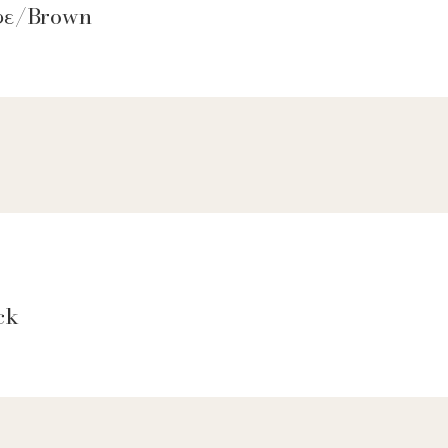
αφε/Brown
ck