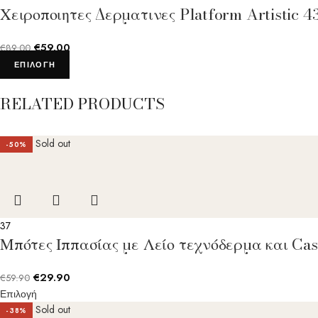
Χειροποιητες Δερματινες Platform Artistic
€
59.00
€
89.00
ΕΠΙΛΟΓΉ
RELATED PRODUCTS
Sold out
-50%
37
Μπότες Ιππασίας με Λείο τεχνόδερμα και Ca
€
29.90
€
59.90
Επιλογή
Sold out
-38%