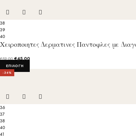
38
39
40
Χειροποιητες Δερματινες Παντοφλες με Δια
€
45.00
€
59.00
ΕΠΙΛΟΓΉ
-34%
36
37
38
40
41