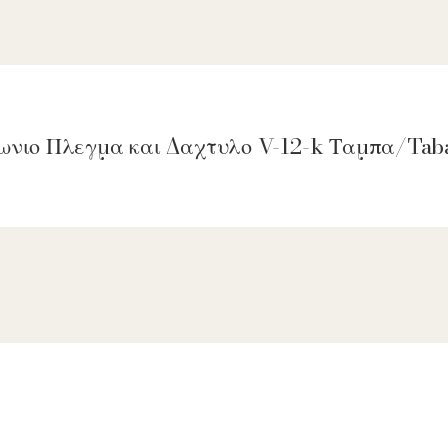
γωνιο Πλεγμα και Δαχτυλο V-12-k Ταμπα/Tab