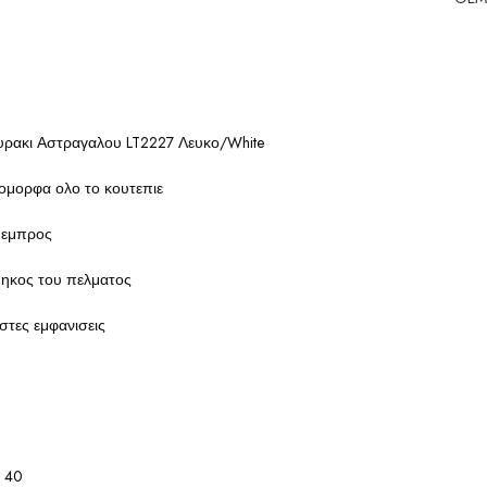
υρακι Αστραγαλου LT2227 Λευκο/White
ομορφα ολο το κουτεπιε
κ εμπρος
μηκος του πελματος
ιστες εμφανισεις
40