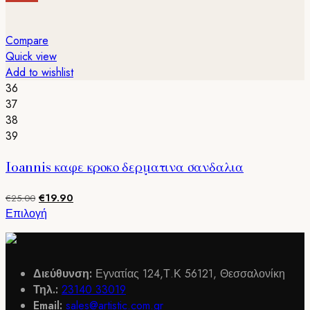
€25.00.
είναι:
προϊόν
€19.90.
έχει
πολλαπλές
Compare
παραλλαγές.
Quick view
Οι
Add to wishlist
επιλογές
36
μπορούν
37
να
38
επιλεγούν
39
στη
Ioannis καφε κροκο δερματινα σανδαλια
σελίδα
του
Original
Η
€
19.90
προϊόντος
€
25.00
price
τρέχουσα
Αυτό
Επιλογή
was:
τιμή
το
€25.00.
είναι:
προϊόν
€19.90.
έχει
Διεύθυνση:
Εγνατίας 124,Τ.Κ 56121, Θεσσαλονίκη
πολλαπλές
Τηλ.:
23140 33019
παραλλαγές.
Email:
sales@artistic.com.gr
Οι