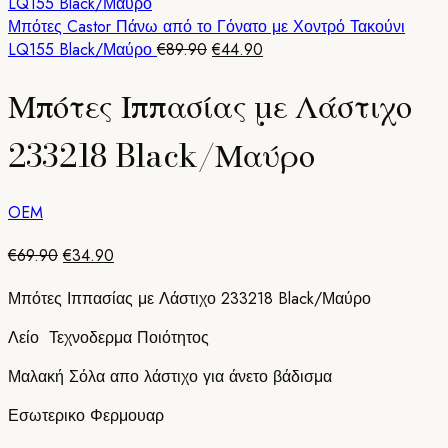
€69.90.
είναι:
€34.90.
Μπότες Castor Πάνω από το Γόνατο με Χοντρό Τακούνι
Original
Η
LQ155 Black/Μαύρο
€
89.90
€
44.90
price
τρέχουσα
Μπότες Ιππασίας με Λάστιχο
was:
τιμή
€89.90.
είναι:
€44.90.
233218 Black/Μαύρο
OEM
Original
Η
€
69.90
€
34.90
price
τρέχουσα
Μπότες Ιππασίας με Λάστιχο 233218 Black/Μαύρο
was:
τιμή
€69.90.
είναι:
Λείο Τεχνοδερμα Ποιότητος
€34.90.
Μαλακή Σόλα απο λάστιχο για άνετο βάδισμα
Εσωτερικο Φερμουαρ