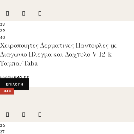
38
39
40
Χειροποιητες Δερματινες Παντοφλες με
Διαγωνιο Πλεγμα και Δαχτυλο V-12-k
Ταμπα/Taba
€
45.00
€
59.00
ΕΠΙΛΟΓΉ
-34%
36
37