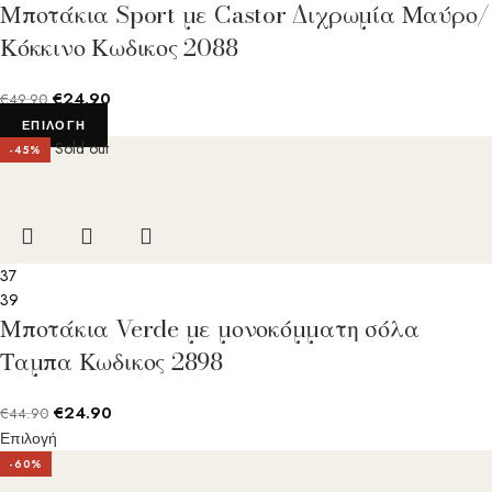
Μποτάκια Sport με Castor Διχρωμία Μαύρο/
Κόκκινο Κωδικος 2088
€
24.90
€
49.90
ΕΠΙΛΟΓΉ
Sold out
-45%
37
39
Μποτάκια Verde με μονοκόμματη σόλα
Ταμπα Κωδικος 2898
€
24.90
€
44.90
Επιλογή
-60%