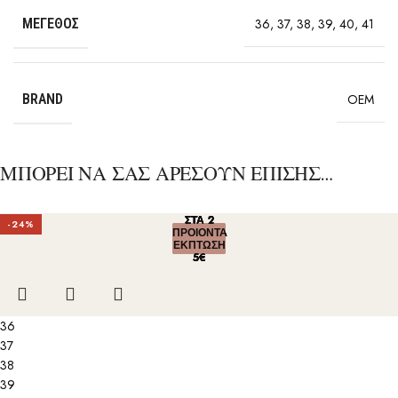
ΜΈΓΕΘΟΣ
36
,
37
,
38
,
39
,
40
,
41
BRAND
OEM
ΜΠΟΡΕΙ ΝΑ ΣΑΣ ΑΡΕΣΟΥΝ ΕΠΙΣΗΣ…
ΣΤΑ 2
ΣΤΑ 2
ΣΤΑ 2
ΣΤΑ 2
ΣΤΑ 2
-24%
ΠΡΟΙΟΝΤΑ
ΠΡΟΙΟΝΤΑ
ΠΡΟΙΟΝΤΑ
ΠΡΟΙΟΝΤΑ
ΠΡΟΙΟΝΤΑ
ΕΚΠΤΩΣΗ
ΕΚΠΤΩΣΗ
ΕΚΠΤΩΣΗ
ΕΚΠΤΩΣΗ
ΕΚΠΤΩΣΗ
5€
5€
5€
5€
5€
36
37
38
39