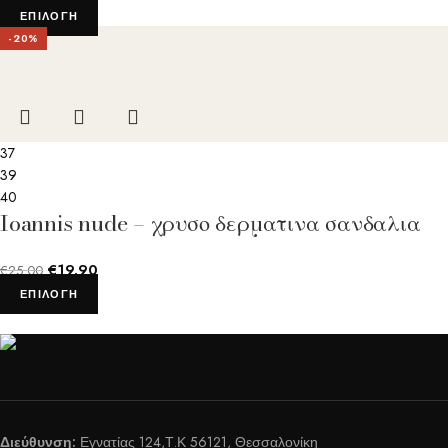
ΕΠΙΛΟΓΉ
-20%
37
39
40
Ioannis nude – χρυσο δερματινα σανδαλια
€
19.90
€
25.00
ΕΠΙΛΟΓΉ
Διεύθυνση:
Εγνατίας 124,Τ.Κ 56121, Θεσσαλονίκη