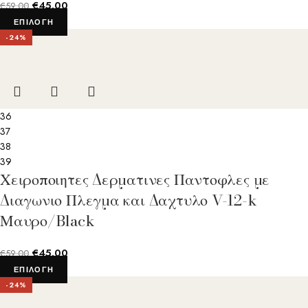
€
45.00
€
59.00
ΕΠΙΛΟΓΉ
-24%
36
37
38
39
Χειροποιητες Δερματινες Παντοφλες με
Διαγωνιο Πλεγμα και Δαχτυλο V-12-k
Μαυρο/Black
€
45.00
€
59.00
ΕΠΙΛΟΓΉ
-24%