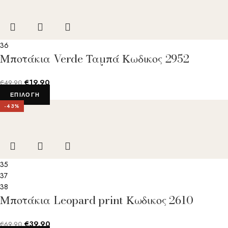
36
Μποτάκια Verde Ταμπά Κωδικος 2952
€
19.90
€
49.90
ΕΠΙΛΟΓΉ
-43%
35
37
38
Μποτάκια Leopard print Κωδικος 2610
€
39.90
€
69.90