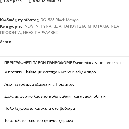
Compare
Add to wishlist
Κωδικός προϊόντος:
RQ 535 Black Μαυρο
Κατηγορίες:
NEW IN
,
ΓΥΝΑΙΚΕΙΑ ΠΑΠΟΥΤΣΙΑ
,
ΜΠΟΤΑΚΙΑ
,
ΝΕΑ
ΠΡΟΙΟΝΤΑ
,
ΝΕΕΣ ΠΑΡΑΛΑΒΕΣ
Share:
ΠΕΡΙΓΡΑΦΉ
ΕΠΙΠΛΈΟΝ ΠΛΗΡΟΦΟΡΊΕΣ
SHIPPING & DELIVERY
VIDEO
Μποτακια Chelsea με Λάστιχο RQ535 Black/Μαυρο
Λειο Τεχνοδερμα εξαιρετικης Ποιοτητος
Σολα με φυσικο λαστιχο πολυ μαλακη και αντιολησθητικη
Πολυ ξεχωριστα και ανετα στο βαδισμα
Το απολυτο trend του φετινου χειμωνα