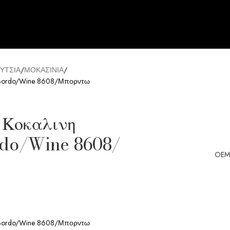
ΥΤΣΙΑ
ΜΟΚΑΣΙΝΙΑ
α Bordo/Wine 8608/Μπορντω
 Κοκαλινη
do/Wine 8608/
OEM
α Bordo/Wine 8608/Μπορντω