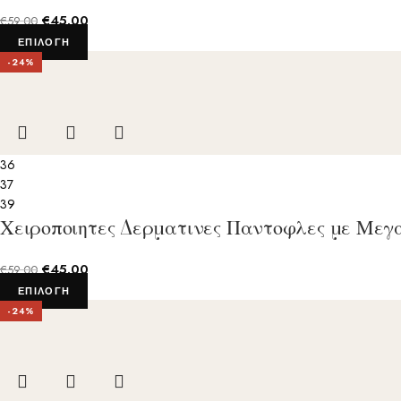
€
45.00
€
59.00
ΕΠΙΛΟΓΉ
-24%
Συμ
Προϋπο
Κατα
36
37
39
Χειροποιητες Δερματινες Παντοφλες με Μεγ
€
45.00
€
59.00
ΕΠΙΛΟΓΉ
-24%