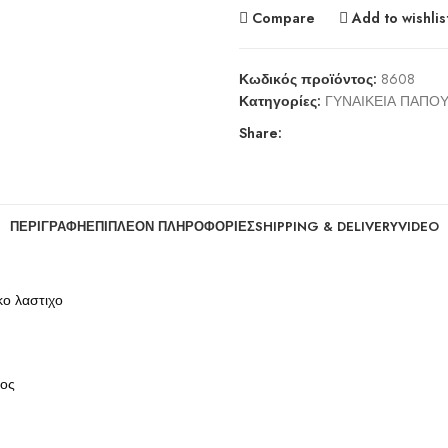
Compare
Add to wishlis
Κωδικός προϊόντος:
8608
Κατηγορίες:
ΓΥΝΑΙΚΕΙΑ ΠΑΠΟΥ
Share:
ΠΕΡΙΓΡΑΦΉ
ΕΠΙΠΛΈΟΝ ΠΛΗΡΟΦΟΡΊΕΣ
SHIPPING & DELIVERY
VIDEO
κο λαστιχο
τος