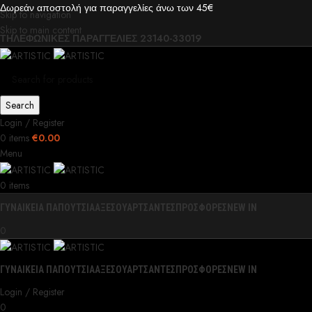
Δωρεάν αποστολή για παραγγελίες άνω των 45€
Skip to navigation
Skip to main content
ΤΗΛΕΦΩΝΙΚΕΣ ΠΑΡΑΓΓΕΛΙΕΣ 23140-33019
Search
Login / Register
0
items
€
0.00
Menu
0
items
ΓΥΝΑΙΚΕΙΑ ΠΑΠΟΥΤΣΙΑ
ΑΞΕΣΟΥΑΡ
ΤΣΑΝΤΕΣ
ΠΡΟΣΦΟΡΕΣ
NEW IN
0
ΓΥΝΑΙΚΕΙΑ ΠΑΠΟΥΤΣΙΑ
ΑΞΕΣΟΥΑΡ
ΤΣΑΝΤΕΣ
ΠΡΟΣΦΟΡΕΣ
NEW IN
Login / Register
0