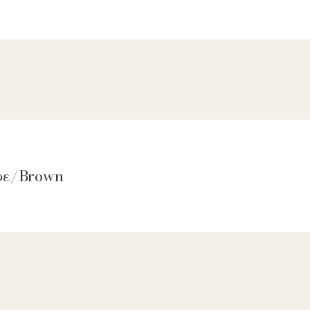
αφε/Brown