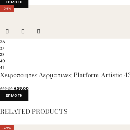
ΕΠΙΛΟΓΉ
-34%
36
37
38
40
41
Χειροποιητες Δερματινες Platform Artistic
€
59.00
€
89.00
ΕΠΙΛΟΓΉ
RELATED PRODUCTS
-42%