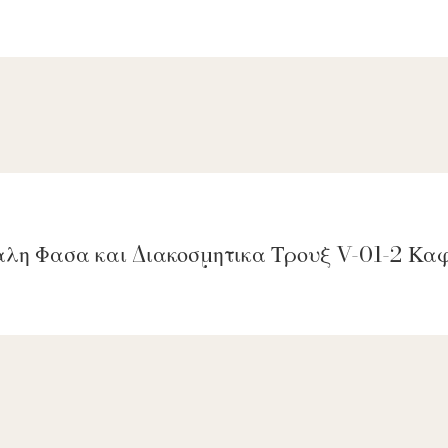
ΕΓΓΡΑΦΗ
φωνώ με τους
Όρους και
θέσεις
ργήστε την εγγραφή σας ανά πάσα στιγμή!
αλη Φασα και Διακοσμητικα Τρουξ V-01-2 Κ