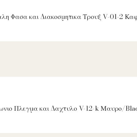
αλη Φασα και Διακοσμητικα Τρουξ V-01-2 Κ
γωνιο Πλεγμα και Δαχτυλο V-12-k Μαυρο/Bla