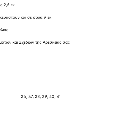
 2,5 εκ
κευαστουν και σε σολα 9 εκ
ελιας
ατων και Σχεδιων της Αρεσκειας σας
36
,
37
,
38
,
39
,
40
,
41