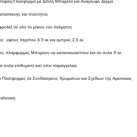
ντοφλα/Πλατφορμα με Διπλη Μπαρετα και Αναγλυφο Δερμα
κατασκευης και ποιοτητος
φρολεξ σε ολο το μηκος του πελματος
 υψους περιπου 6.5 εκ και εμπρος 2,5 εκ
ιητες πλαρφορμες Μπορουν να κατασκευαστουν και σε σολα 9 εκ
ι σολα επιθυμειτε κατ οπιν παραγγελιας
ι Πλατφορμες σε Συνδιασμους Χρωματων και Σχεδιων της Αρεσκειας
σαλονικη