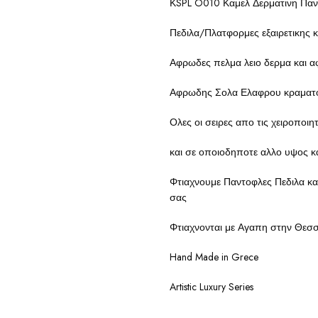
ΚSPL O010 Καμελ Δερματινη Πα
Πεδιλα/Πλατφορμες εξαιρετικης 
Αφρωδες πελμα λειο δερμα και α
Αφρωδης Σολα Ελαφρου κραματος
Ολες οι σειρες απο τις χειροπο
και σε οποιοδηποτε αλλο υψος κα
Φτιαχνουμε Παντοφλες Πεδιλα κα
σας
Φτιαχνονται με Αγαπη στην Θεσ
Hand Made in Grece
Artistic Luxury Series