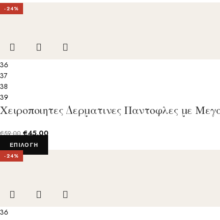
-24%
36
37
38
39
Χειροποιητες Δερματινες Παντοφλες με Μεγ
€
45.00
€
59.00
ΕΠΙΛΟΓΉ
-24%
36