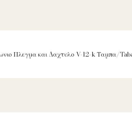
γωνιο Πλεγμα και Δαχτυλο V-12-k Ταμπα/Tab