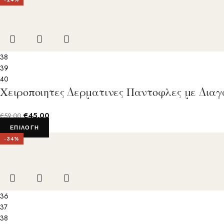
38
39
40
Χειροποιητες Δερματινες Παντοφλες με Δια
€
45.00
€
59.00
ΕΠΙΛΟΓΉ
-34%
36
37
38