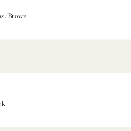
αφε/Brown
ck