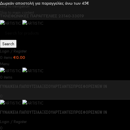
Δωρεάν αποστολή για παραγγελίες άνω των 45€
Skip to navigation
Skip to main content
ΤΗΛΕΦΩΝΙΚΕΣ ΠΑΡΑΓΓΕΛΙΕΣ 23140-33019
Search
Login / Register
0
items
€
0.00
Menu
0
items
ΓΥΝΑΙΚΕΙΑ ΠΑΠΟΥΤΣΙΑ
ΑΞΕΣΟΥΑΡ
ΤΣΑΝΤΕΣ
ΠΡΟΣΦΟΡΕΣ
NEW IN
0
ΓΥΝΑΙΚΕΙΑ ΠΑΠΟΥΤΣΙΑ
ΑΞΕΣΟΥΑΡ
ΤΣΑΝΤΕΣ
ΠΡΟΣΦΟΡΕΣ
NEW IN
Login / Register
0