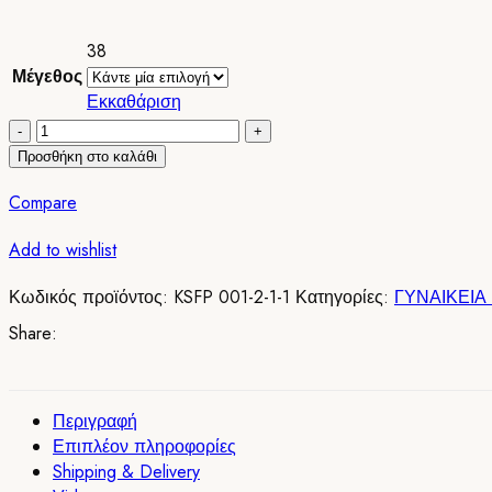
38
Μέγεθος
Εκκαθάριση
KSFPD
001
Προσθήκη στο καλάθι
Δερματινες
Compare
Παντοφλες
με
Add to wishlist
Κροσια
Μπλε
Κωδικός προϊόντος:
KSFP 001-2-1-1
Κατηγορίες:
ΓΥΝΑΙΚΕΙΑ
ποσότητα
Share:
Περιγραφή
Επιπλέον πληροφορίες
Shipping & Delivery