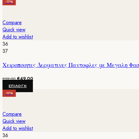
-17%
Compare
Quick view
Add to wishlist
36
37
Χειροποιητες Δερματινες Παντοφλες με Μεγαλη Φασ
Original
Η
€
49.00
€
59.00
price
τρέχουσα
Αυτό
ΕΠΙΛΟΓΉ
was:
τιμή
το
-17%
€59.00.
είναι:
προϊόν
€49.00.
έχει
πολλαπλές
Compare
παραλλαγές.
Quick view
Οι
Add to wishlist
επιλογές
36