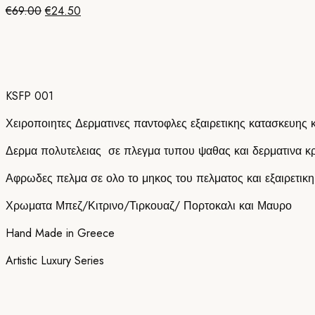
Original
Η
€
69.00
€
24.50
price
τρέχουσα
was:
τιμή
€69.00.
είναι:
€24.50.
KSFP 001
Χειροποιητες Δερματινες παντοφλες εξαιρετικης κατασκευης κ
Δερμα πολυτελειας σε πλεγμα τυπου ψαθας και δερματινα κρ
Αφρωδες πελμα σε ολο το μηκος του πελματος και εξαιρετικ
Χρωματα Μπεζ/Κιτρινο/Τιρκουαζ/ Πορτοκαλι και Μαυρο
Hand Made in Greece
Artistic Luxury Series