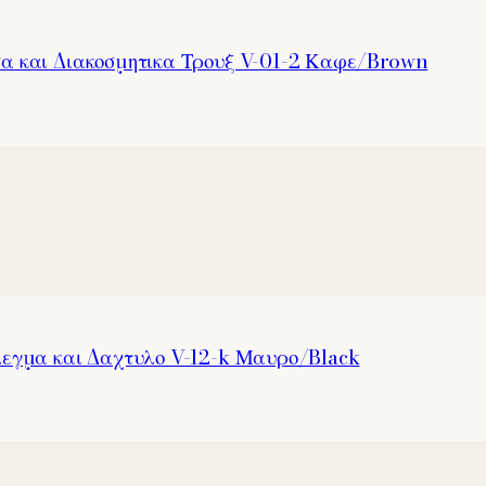
σα και Διακοσμητικα Τρουξ V-01-2 Καφε/Brown
λεγμα και Δαχτυλο V-12-k Μαυρο/Black