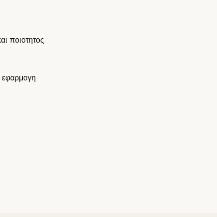
αι ποιοτητος
η εφαρμογη