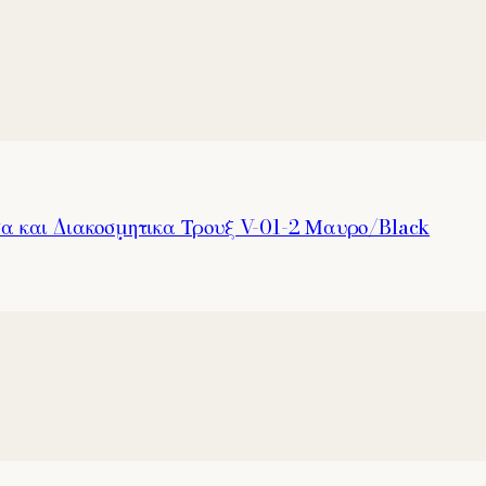
α και Διακοσμητικα Τρουξ V-01-2 Μαυρο/Black