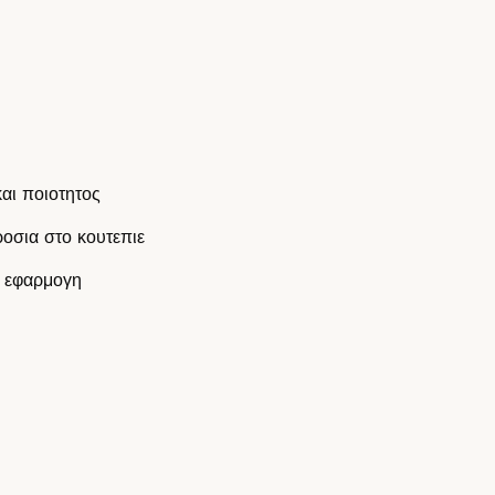
αι ποιοτητος
οσια στο κουτεπιε
η εφαρμογη