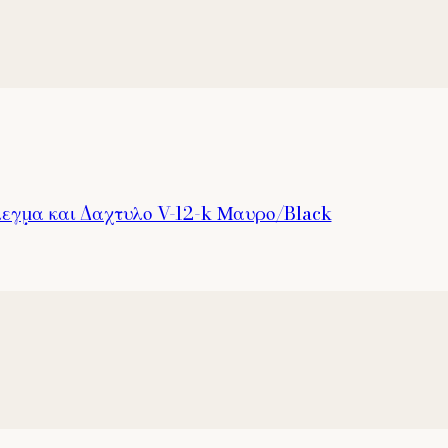
λεγμα και Δαχτυλο V-12-k Μαυρο/Black