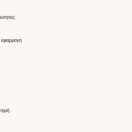
ιοτητος
η εφαρμογη
τιγμή.