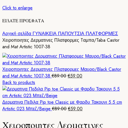
Click to enlarge
ΕΙΔΑΤΕ ΠΡΟΣΦΑΤΑ
Αρχική σελίδα
ΓΥΝΑΙΚΕΙΑ ΠΑΠΟΥΤΣΙΑ
ΠΛΑΤΦΟΡΜΕΣ
Χειροποιητες Δερματινες Πλατφορμες Tαμπα/Taba Castor
and Mat Artistic 1007-38
Χειροποιητες Δερματινες Πλατφορμες Μαυρο/Black Castor
Original
Η
and Mat Artistic 1007-38
€
89.00
€
59.00
price
τρέχουσα
Back to products
was:
τιμή
€89.00.
είναι:
€59.00.
Δερματινα Πεδιλα Pip toe Classic με Φαρδυ Τακουνι 5.5 cm
Original
Η
Artistic 023 Μπεζ/Beige
€
89.00
€
59.00
price
τρέχουσα
Χειροποιητες Δερματινες
was:
τιμή