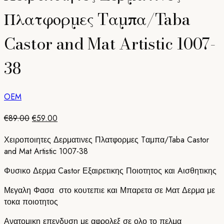
€89.00.
είναι:
€59.00.
Πλατφορμες Tαμπα/Taba
Castor and Mat Artistic 1007-
38
OEM
Original
Η
€
89.00
€
59.00
price
τρέχουσα
Χειροποιητες Δερματινες Πλατφορμες Tαμπα/Taba Castor
was:
τιμή
and Mat Artistic 1007-38
€89.00.
είναι:
€59.00.
Φυσικο Δερμα Castor Εξαιρετικης Ποιοτητος και Aισθητικης
Μεγαλη Φασα στο κουτεπιε και Μπαρετα σε Mατ Δερμα με
τοκα ποιοτητος
Ανατομικη επενδυση με αφρολεξ σε ολο το πελμα