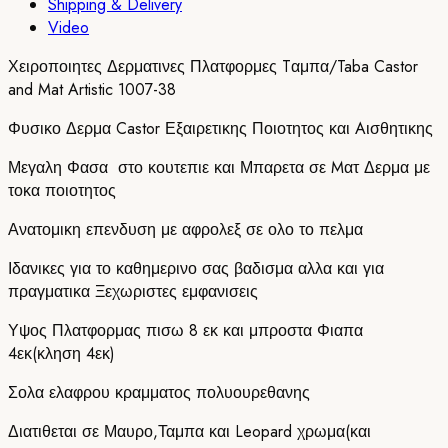
Shipping & Delivery
Video
Χειροποιητες Δερματινες Πλατφορμες Tαμπα/Taba Castor
and Mat Artistic 1007-38
Φυσικο Δερμα Castor Εξαιρετικης Ποιοτητος και Aισθητικης
Μεγαλη Φασα στο κουτεπιε και Μπαρετα σε Mατ Δερμα με
τοκα ποιοτητος
Ανατομικη επενδυση με αφρολεξ σε ολο το πελμα
Ιδανικες για το καθημερινο σας βαδισμα αλλα και για
πραγματικα Ξεχωριστες εμφανισεις
Υψος Πλατφορμας πισω 8 εκ και μπροστα Φιαπα
4εκ(κληση 4εκ)
Σολα ελαφρου κραμματος πολυουρεθανης
Διατιθεται σε Μαυρο,Ταμπα και Leopard χρωμα(και