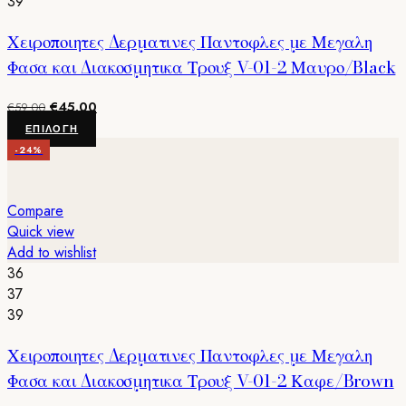
39
Χειροποιητες Δερματινες Παντοφλες με Μεγαλη
Φασα και Διακοσμητικα Τρουξ V-01-2 Μαυρο/Black
Original
Η
€
45.00
€
59.00
price
τρέχουσα
Αυτό
ΕΠΙΛΟΓΉ
was:
τιμή
το
-24%
€59.00.
είναι:
προϊόν
€45.00.
έχει
πολλαπλές
Compare
παραλλαγές.
Quick view
Οι
Add to wishlist
επιλογές
36
μπορούν
37
να
39
επιλεγούν
Χειροποιητες Δερματινες Παντοφλες με Μεγαλη
στη
σελίδα
Φασα και Διακοσμητικα Τρουξ V-01-2 Καφε/Brown
του