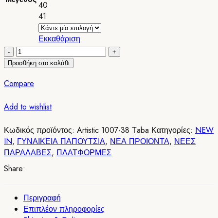
40
41
Εκκαθάριση
Χειροποιητες
Δερματινες
Προσθήκη στο καλάθι
Πλατφορμες
Compare
Tαμπα/Taba
Castor
Add to wishlist
and
Mat
Artistic
Κωδικός προϊόντος:
Artistic 1007-38 Τaba
Κατηγορίες:
NEW
1007-
IN
,
ΓΥΝΑΙΚΕΙΑ ΠΑΠΟΥΤΣΙΑ
,
ΝΕΑ ΠΡΟΙΟΝΤΑ
,
ΝΕΕΣ
38
ΠΑΡΑΛΑΒΕΣ
,
ΠΛΑΤΦΟΡΜΕΣ
ποσότητα
Share:
Περιγραφή
Επιπλέον πληροφορίες