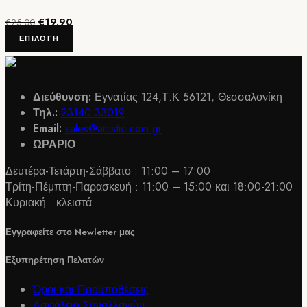
του
Original
Η
€
19.90
προϊόντος
€
25.00
price
τρέχουσα
Αυτό
ΕΠΙΛΟΓΉ
was:
τιμή
το
€25.00.
είναι:
προϊόν
€19.90.
έχει
Διεύθυνση:
Εγνατίας 124,Τ.Κ 56121, Θεσσαλονίκη
πολλαπλές
Τηλ.:
23140 33019
παραλλαγές.
Email:
sales@artistic.com.gr
Οι
ΩΡΑΡΙΟ
επιλογές
μπορούν
Δευτέρα-Τετάρτη-Σάββατο : 11:00 – 17:00
να
Τρίτη-Πέμπτη-Παρασκευή : 11:00 – 15:00 και 18:00-21:00
επιλεγούν
Κυριακή : κλειστά
στη
σελίδα
Εγγραφείτε στο Newletter μας
του
προϊόντος
Εξυπηρέτηση Πελατών
Όροι και Προϋποθέσεις
Ασφάλεια Συναλλαγών