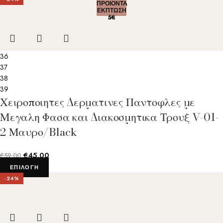
ΠΡΟΙΟΝΤΑ
ΠΡΟΙΟΝΤΑ
ΠΡΟΙΟΝΤΑ
ΠΡΟΙΟΝΤΑ
ΠΡΟΙΟΝΤΑ
ΕΚΠΤΩΣΗ
ΕΚΠΤΩΣΗ
ΕΚΠΤΩΣΗ
ΕΚΠΤΩΣΗ
ΕΚΠΤΩΣΗ
5€
5€
5€
5€
5€
36
37
38
39
Χειροποιητες Δερματινες Παντοφλες με
Μεγαλη Φασα και Διακοσμητικα Τρουξ V-01-
2 Μαυρο/Black
€
45.00
€
59.00
ΕΠΙΛΟΓΉ
-24%