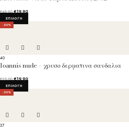
€
19.90
€
49.90
ΕΠΙΛΟΓΉ
-20%
40
Ioannis nude – χρυσο δερματινα σανδαλια
€
19.90
€
25.00
ΕΠΙΛΟΓΉ
-20%
37