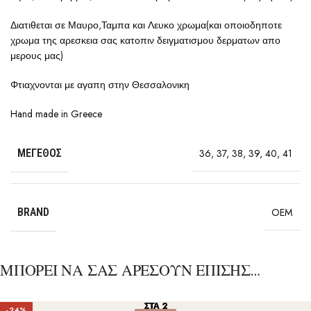
Διατιθεται σε Μαυρο,Ταμπα και Λευκο χρωμα(και οποιοδηποτε
χρωμα της αρεσκεια σας κατοπιν δειγματισμου δερματων απο
μερους μας)
Φτιαχνονται με αγαπη στην Θεσσαλονικη
Hand made in Greece
ΜΈΓΕΘΟΣ
36
,
37
,
38
,
39
,
40
,
41
BRAND
OEM
ΜΠΟΡΕΙ ΝΑ ΣΑΣ ΑΡΕΣΟΥΝ ΕΠΙΣΗΣ…
ΣΤΑ 2
ΣΤΑ 2
ΣΤΑ 2
ΣΤΑ 2
ΣΤΑ 2
-24%