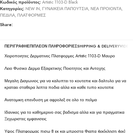
Κωδικός προϊόντος:
Artistic 1103-D Black
Κατηγορίες:
NEW IN
,
ΓΥΝΑΙΚΕΙΑ ΠΑΠΟΥΤΣΙΑ
,
ΝΕΑ ΠΡΟΙΟΝΤΑ
,
ΠΕΔΙΛΑ
,
ΠΛΑΤΦΟΡΜΕΣ
Share:
ΠΕΡΙΓΡΑΦΉ
ΕΠΙΠΛΈΟΝ ΠΛΗΡΟΦΟΡΊΕΣ
SHIPPING & DELIVERY
VIDEO
Χειροποιητες Δερματινες Πλατφορμες Artistic 1103-D Μαυρο
Λειο Φυσικο Δερμα Εξαιρετικης Ποιοτητος και Αντοχης
Μεγαλη Διαγωνιος για να καλυπτει το κουτεπιε και δαλτυλο για να
κραταει σταθερα λεπτα ποδια αλλα και καθε τυπο κουτεπιε
Ανατομικη επενδυση με αφρολεξ σε ολο το πελμα
Ιδανικες για το καθημερινο σας βαδισμα αλλα και για πραγματικα
Ξεχωριστες εμφανισεις
Υψος Πλατφορμας πισω 8 εκ και μπροστα Φιαπα 4εκ(κληση 4εκ)