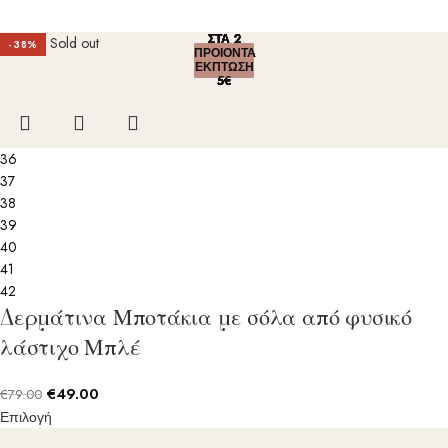
ΣΤΑ 2
ΣΤΑ 2
ΣΤΑ 2
ΣΤΑ 2
ΣΤΑ 2
Sold out
-38%
ΠΡΟΙΟΝΤΑ
ΠΡΟΙΟΝΤΑ
ΠΡΟΙΟΝΤΑ
ΠΡΟΙΟΝΤΑ
ΠΡΟΙΟΝΤΑ
ΕΚΠΤΩΣΗ
ΕΚΠΤΩΣΗ
ΕΚΠΤΩΣΗ
ΕΚΠΤΩΣΗ
ΕΚΠΤΩΣΗ
5€
5€
5€
5€
5€
36
37
38
39
40
41
42
Δερμάτινα Μποτάκια με σόλα από φυσικό
λάστιχο Μπλέ
€
49.00
€
79.00
Επιλογή