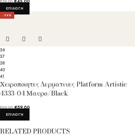
€
45.00
€
59.00
ΕΠΙΛΟΓΉ
-34%
36
37
38
40
41
Χειροποιητες Δερματινες Platform Artistic
4333-04 Μαυρο/Black
€
59.00
€
89.00
ΕΠΙΛΟΓΉ
RELATED PRODUCTS