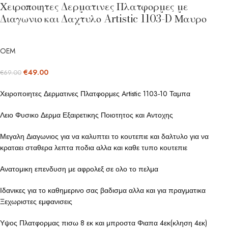
Χειροποιητες Δερματινες Πλατφορμες με
Διαγωνιο και Δαχτυλο Artistic 1103-D Μαυρο
OEM
€
49.00
€
69.00
Χειροποιητες Δερματινες Πλατφορμες Artistic 1103-10 Ταμπα
Λειο Φυσικο Δερμα Εξαιρετικης Ποιοτητος και Αντοχης
Μεγαλη Διαγωνιος για να καλυπτει το κουτεπιε και δαλτυλο για να
κραταει σταθερα λεπτα ποδια αλλα και καθε τυπο κουτεπιε
Ανατομικη επενδυση με αφρολεξ σε ολο το πελμα
Ιδανικες για το καθημερινο σας βαδισμα αλλα και για πραγματικα
Ξεχωριστες εμφανισεις
Υψος Πλατφορμας πισω 8 εκ και μπροστα Φιαπα 4εκ(κληση 4εκ)