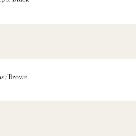
αφε/Brown