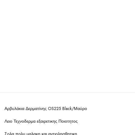
Αρβυλάκια Δερματίνης OS225 Black/Μαύρο
Λειο Τεχνοδερμα εξαιρετικης Ποιοτητος
Σολα πολυ μαλακη και αντιολησθητικη