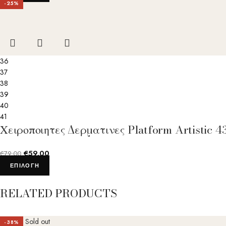
-25%
36
37
38
39
40
41
Χειροποιητες Δερματινες Platform Artistic
€
59.00
€
79.00
ΕΠΙΛΟΓΉ
RELATED PRODUCTS
Sold out
-38%