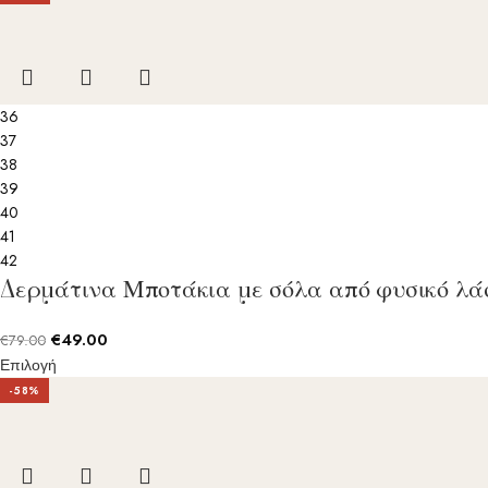
36
37
38
39
40
41
42
Δερμάτινα Μποτάκια με σόλα από φυσικό λά
€
49.00
€
79.00
Επιλογή
-58%