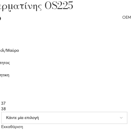
ερματίνης OS225
ο
OEM
lack/Μαύρο
οτητος
ητικη
37
38
Εκκαθάριση