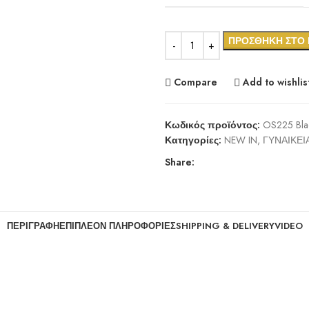
ΠΡΟΣΘΉΚΗ ΣΤΟ 
Compare
Add to wishlis
Κωδικός προϊόντος:
OS225 Bl
Κατηγορίες:
NEW IN
,
ΓΥΝΑΙΚΕΙ
Share:
ΠΕΡΙΓΡΑΦΉ
ΕΠΙΠΛΈΟΝ ΠΛΗΡΟΦΟΡΊΕΣ
SHIPPING & DELIVERY
VIDEO