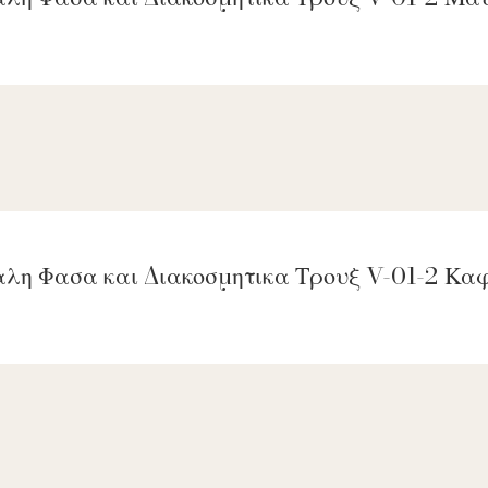
αλη Φασα και Διακοσμητικα Τρουξ V-01-2 Κ