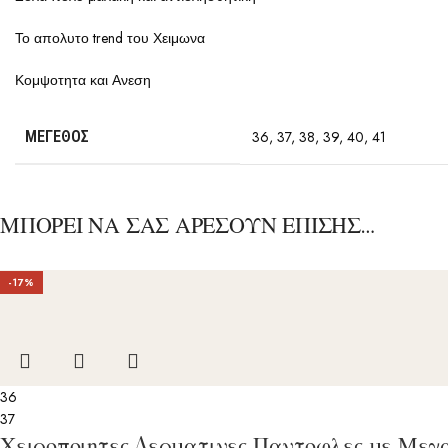
Το απολυτο trend του Χειμωνα
Κομψοτητα και Ανεση
ΜΈΓΕΘΟΣ
36
,
37
,
38
,
39
,
40
,
41
ΜΠΟΡΕΙ ΝΑ ΣΑΣ ΑΡΕΣΟΥΝ ΕΠΙΣΗΣ…
-17%
36
37
Χειροποιητες Δερματινες Παντοφλες με Μεγ