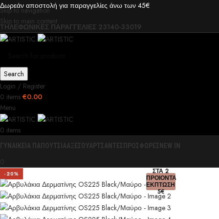
Δωρεάν αποστολή για παραγγελίες άνω των 45€
Skip to navigation
Skip to main content
ΤΗΛΕΦΩΝΙΚΕΣ ΠΑΡΑΓΓΕΛΙΕΣ 23140-33019
Search
Login / Register
0
items
€
0.00
Menu
0
items
ΓΥΝΑΙΚΕΙΑ ΠΑΠΟΥΤΣΙΑ
ΑΞΕΣΟΥΑΡ
ΤΣΑΝΤΕΣ
ΠΡΟΣΦΟΡΕΣ
NEW IN
0
ΣΤΑ 2
-20%
ΠΡΟΙΟΝΤΑ
ΕΚΠΤΩΣΗ
5€