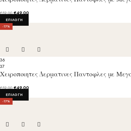
€
49.00
€
59.00
ΕΠΙΛΟΓΉ
-17%
36
37
Χειροποιητες Δερματινες Παντοφλες με Μεγ
€
49.00
€
59.00
ΕΠΙΛΟΓΉ
-17%