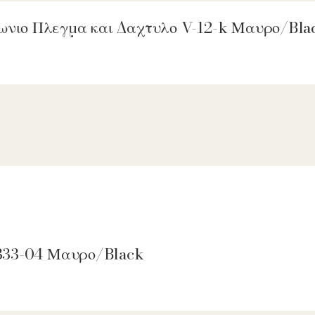
γωνιο Πλεγμα και Δαχτυλο V-12-k Μαυρο/Bla
 4333-04 Μαυρο/Black