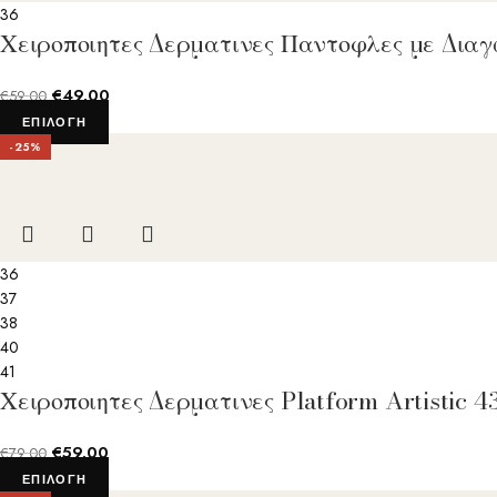
36
Χειροποιητες Δερματινες Παντοφλες με Δια
€
49.00
€
59.00
ΕΠΙΛΟΓΉ
-25%
36
37
38
40
41
Χειροποιητες Δερματινες Platform Artistic
€
59.00
€
79.00
ΕΠΙΛΟΓΉ