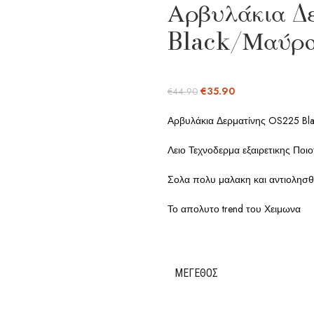
Αρβυλάκια Δ
Black/Μαύρ
€
35.90
€
44.90
Αρβυλάκια Δερματίνης OS225 B
Λειο Τεχνοδερμα εξαιρετικης Ποι
Σολα πολυ μαλακη και αντιολησθ
Το απολυτο trend του Χειμωνα
ΜΈΓΕΘΟΣ