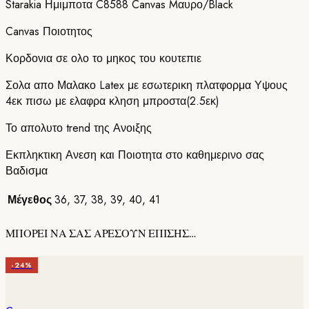
Starakia Ημιμποτα C8588 Canvas Mαυρο/Black
Canvas Ποιοτητος
Κορδονια σε ολο το μηκος του κουτεπιε
Σολα απο Μαλακο Latex με εσωτερικη πλατφορμα Υψους
4εκ πισω με ελαφρα κληση μπροστα(2.5εκ)
Το απολυτο trend της Ανοιξης
Εκπληκτικη Ανεση και Ποιοτητα στο καθημερινο σας
Βαδισμα
Μέγεθος
36
,
37
,
38
,
39
,
40
,
41
ΜΠΟΡΕΙ ΝΑ ΣΑΣ ΑΡΕΣΟΥΝ ΕΠΙΣΗΣ…
-24%