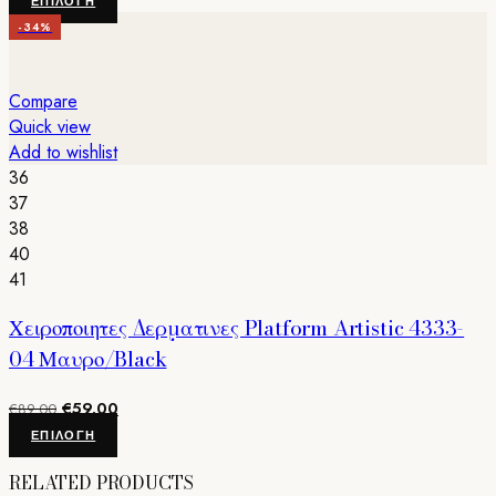
ΕΠΙΛΟΓΉ
was:
τιμή
το
-34%
€59.00.
είναι:
προϊόν
€45.00.
έχει
πολλαπλές
Compare
παραλλαγές.
Quick view
Οι
Add to wishlist
επιλογές
36
μπορούν
37
να
38
επιλεγούν
40
στη
41
σελίδα
Χειροποιητες Δερματινες Platform Artistic 4333-
του
προϊόντος
04 Μαυρο/Black
Original
Η
€
59.00
€
89.00
price
τρέχουσα
Αυτό
ΕΠΙΛΟΓΉ
was:
τιμή
το
€89.00.
είναι:
RELATED PRODUCTS
προϊόν