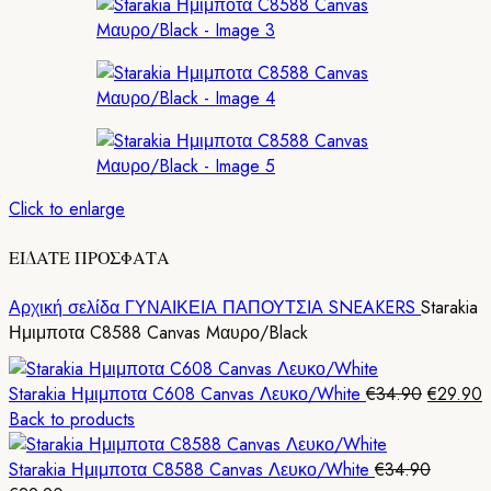
Click to enlarge
ΕΙΔΑΤΕ ΠΡΟΣΦΑΤΑ
Αρχική σελίδα
ΓΥΝΑΙΚΕΙΑ ΠΑΠΟΥΤΣΙΑ
SNEAKERS
Starakia
Ημιμποτα C8588 Canvas Mαυρο/Black
Original
Starakia Ημιμποτα C608 Canvas Λευκο/White
€
34.90
€
29.90
price
τ
Back to products
was:
τ
€34.90.
ε
Starakia Ημιμποτα C8588 Canvas Λευκο/White
€
34.90