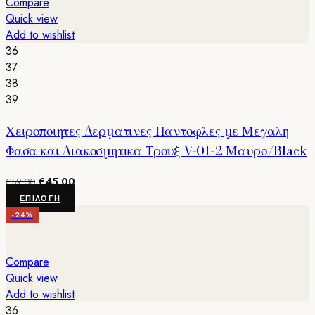
Compare
Quick view
Add to wishlist
36
37
38
39
Χειροποιητες Δερματινες Παντοφλες με Μεγαλη
Φασα και Διακοσμητικα Τρουξ V-01-2 Μαυρο/Black
Original
Η
€
45.00
€
59.00
price
τρέχουσα
Αυτό
ΕΠΙΛΟΓΉ
was:
τιμή
το
-24%
€59.00.
είναι:
προϊόν
€45.00.
έχει
πολλαπλές
Compare
παραλλαγές.
Quick view
Οι
Add to wishlist
επιλογές
36