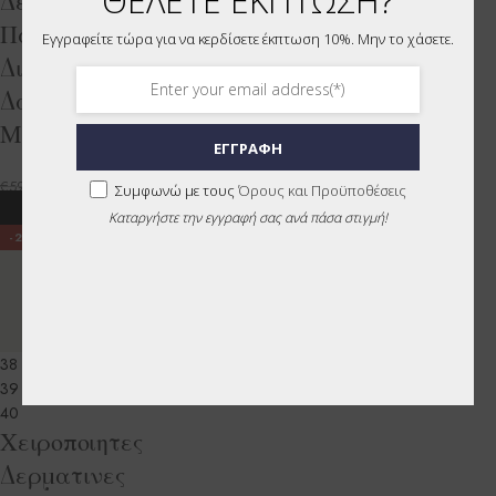
ΘΕΛΕΤΕ ΕΚΠΤΩΣΗ?
Δερματινες
Παντοφλες με
Εγγραφείτε τώρα για να κερδίσετε έκπτωση 10%. Μην το χάσετε.
Διαγωνιο Πλεγμα και
Δαχτυλο V-12-k
Μαυρο/Black
ΕΓΓΡΑΦΗ
€
45.00
€
59.00
Συμφωνώ με τους
Όρους και Προϋποθέσεις
ΕΠΙΛΟΓΉ
Καταργήστε την εγγραφή σας ανά πάσα στιγμή!
-24%
38
39
40
Χειροποιητες
Δερματινες