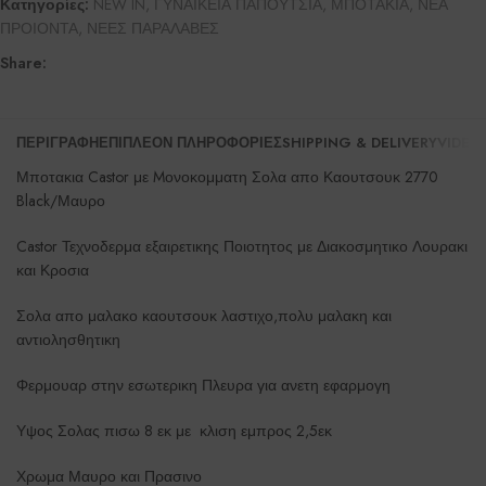
Κατηγορίες:
NEW IN
,
ΓΥΝΑΙΚΕΙΑ ΠΑΠΟΥΤΣΙΑ
,
ΜΠΟΤΑΚΙΑ
,
ΝΕΑ
ΠΡΟΙΟΝΤΑ
,
ΝΕΕΣ ΠΑΡΑΛΑΒΕΣ
Share:
ΠΕΡΙΓΡΑΦΉ
ΕΠΙΠΛΈΟΝ ΠΛΗΡΟΦΟΡΊΕΣ
SHIPPING & DELIVERY
VIDEO
Μποτακια Castor με Mονοκομματη Σολα απο Καουτσουκ 2770
Black/Μαυρο
Castor Τεχνοδερμα εξαιρετικης Ποιοτητος με Διακοσμητικο Λουρακι
και Κροσια
Σολα απο μαλακο καουτσουκ λαστιχο,πολυ μαλακη και
αντιολησθητικη
Φερμουαρ στην εσωτερικη Πλευρα για ανετη εφαρμογη
Υψος Σολας πισω 8 εκ με κλιση εμπρος 2,5εκ
Χρωμα Μαυρο και Πρασινο