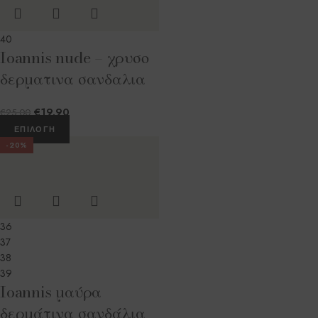
40
Ioannis nude – χρυσο
δερματινα σανδαλια
€
19.90
€
25.00
ΕΠΙΛΟΓΉ
-20%
36
37
38
39
Ioannis μαύρα
δερμάτινα σανδάλια