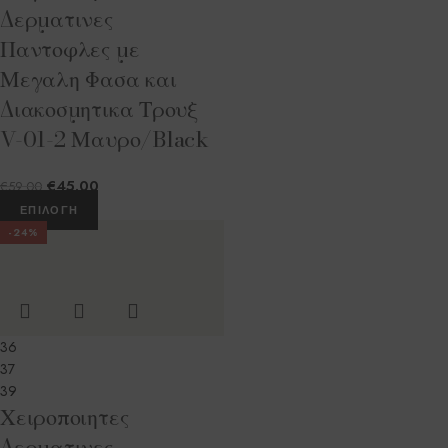
Δερματινες
Παντοφλες με
Μεγαλη Φασα και
Διακοσμητικα Τρουξ
V-01-2 Μαυρο/Black
€
45.00
€
59.00
ΕΠΙΛΟΓΉ
-24%
36
37
39
Χειροποιητες
Δερματινες