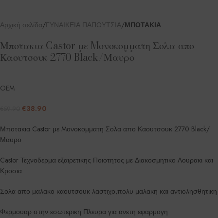
Αρχική σελίδα
ΓΥΝΑΙΚΕΙΑ ΠΑΠΟΥΤΣΙΑ
ΜΠΟΤΑΚΙΑ
Μποτακια Castor με Mονοκομματη Σολα απο
Καουτσουκ 2770 Black/Μαυρο
OEM
€
38.90
€
59.90
Μποτακια Castor με Mονοκομματη Σολα απο Καουτσουκ 2770 Black/
Μαυρο
Castor Τεχνοδερμα εξαιρετικης Ποιοτητος με Διακοσμητικο Λουρακι και
Κροσια
Σολα απο μαλακο καουτσουκ λαστιχο,πολυ μαλακη και αντιολησθητικη
Φερμουαρ στην εσωτερικη Πλευρα για ανετη εφαρμογη