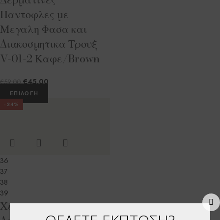
Παντοφλες με
Μεγαλη Φασα και
Διακοσμητικα Τρουξ
V-01-2 Καφε/Brown
€
45.00
€
59.00
ΕΠΙΛΟΓΉ
-24%
36
37
38
39
Χειροποιητες