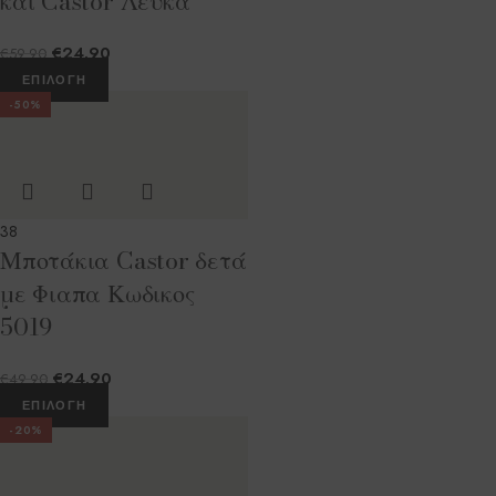
και Castor Λευκά
€
24.90
€
59.90
ΕΠΙΛΟΓΉ
-50%
38
Μποτάκια Castor δετά
με Φιαπα Κωδικος
5019
€
24.90
€
49.90
ΕΠΙΛΟΓΉ
-20%