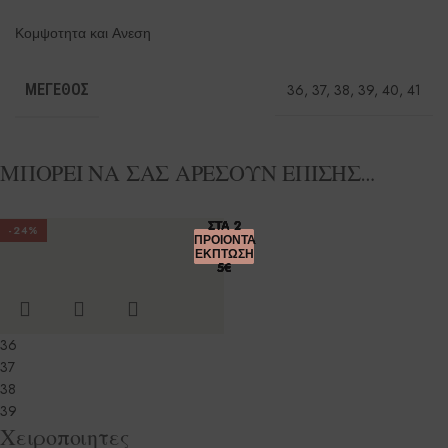
Κομψοτητα και Ανεση
ΜΈΓΕΘΟΣ
36
,
37
,
38
,
39
,
40
,
41
ΜΠΟΡΕΙ ΝΑ ΣΑΣ ΑΡΕΣΟΥΝ ΕΠΙΣΗΣ…
ΣΤΑ 2
ΣΤΑ 2
ΣΤΑ 2
ΣΤΑ 2
ΣΤΑ 2
-24%
ΠΡΟΙΟΝΤΑ
ΠΡΟΙΟΝΤΑ
ΠΡΟΙΟΝΤΑ
ΠΡΟΙΟΝΤΑ
ΠΡΟΙΟΝΤΑ
ΕΚΠΤΩΣΗ
ΕΚΠΤΩΣΗ
ΕΚΠΤΩΣΗ
ΕΚΠΤΩΣΗ
ΕΚΠΤΩΣΗ
5€
5€
5€
5€
5€
36
37
38
39
Χειροποιητες