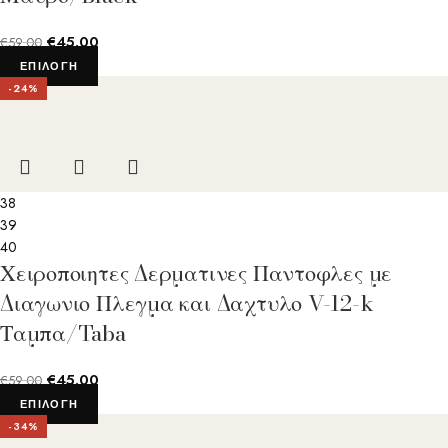
€
45.00
€
59.00
ΕΠΙΛΟΓΉ
-24%
38
39
40
Χειροποιητες Δερματινες Παντοφλες με
Διαγωνιο Πλεγμα και Δαχτυλο V-12-k
Ταμπα/Taba
€
45.00
€
59.00
ΕΠΙΛΟΓΉ
-34%