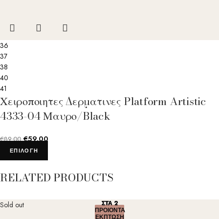
36
37
38
40
41
Χειροποιητες Δερματινες Platform Artistic
4333-04 Μαυρο/Black
€
59.00
€
89.00
ΕΠΙΛΟΓΉ
RELATED PRODUCTS
ΣΤΑ 2
ΣΤΑ 2
ΣΤΑ 2
ΣΤΑ 2
ΣΤΑ 2
Sold out
ΠΡΟΙΟΝΤΑ
ΠΡΟΙΟΝΤΑ
ΠΡΟΙΟΝΤΑ
ΠΡΟΙΟΝΤΑ
ΠΡΟΙΟΝΤΑ
ΕΚΠΤΩΣΗ
ΕΚΠΤΩΣΗ
ΕΚΠΤΩΣΗ
ΕΚΠΤΩΣΗ
ΕΚΠΤΩΣΗ