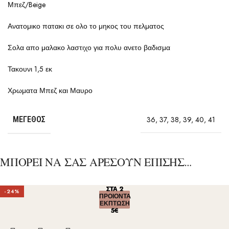
Μπεζ/Beige
Ανατομικο πατακι σε ολο το μηκος του πελματος
Σολα απο μαλακο λαστιχο για πολυ ανετο βαδισμα
Τακουνι 1,5 εκ
Χρωματα Μπεζ και Μαυρο
ΜΈΓΕΘΟΣ
36
,
37
,
38
,
39
,
40
,
41
ΜΠΟΡΕΙ ΝΑ ΣΑΣ ΑΡΕΣΟΥΝ ΕΠΙΣΗΣ…
ΣΤΑ 2
ΣΤΑ 2
ΣΤΑ 2
ΣΤΑ 2
ΣΤΑ 2
-24%
ΠΡΟΙΟΝΤΑ
ΠΡΟΙΟΝΤΑ
ΠΡΟΙΟΝΤΑ
ΠΡΟΙΟΝΤΑ
ΠΡΟΙΟΝΤΑ
ΕΚΠΤΩΣΗ
ΕΚΠΤΩΣΗ
ΕΚΠΤΩΣΗ
ΕΚΠΤΩΣΗ
ΕΚΠΤΩΣΗ
5€
5€
5€
5€
5€