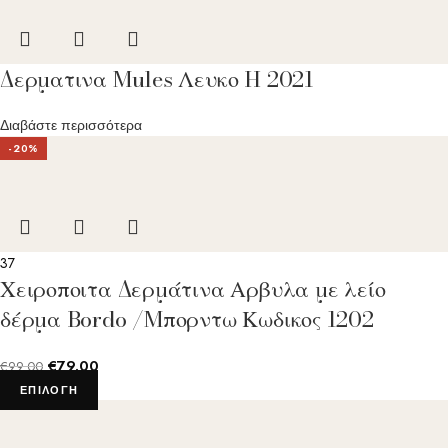
Δερματινα Mules Λευκο H 2021
Διαβάστε περισσότερα
-20%
37
Χειροποιτα Δερμάτινα Αρβυλα με λείο
δέρμα Bordo /Mπορντω Κωδικος 1202
€
79.00
€
99.00
ΕΠΙΛΟΓΉ