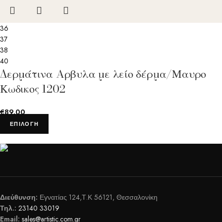
36
37
38
40
Δερμάτινα Aρβυλα με λείο δέρμα/Μαυρο
Κωδικος 1202
€
89.00
ΕΠΙΛΟΓΉ
Διεύθυνση:
Εγνατίας 124,Τ.Κ 56121, Θεσσαλονίκη
Τηλ.:
23140 33019
Email:
sales@artistic.com.gr