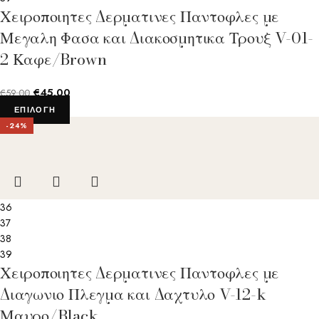
Χειροποιητες Δερματινες Παντοφλες με
Μεγαλη Φασα και Διακοσμητικα Τρουξ V-01-
2 Καφε/Brown
€
45.00
€
59.00
ΕΠΙΛΟΓΉ
-24%
36
37
38
39
Χειροποιητες Δερματινες Παντοφλες με
Διαγωνιο Πλεγμα και Δαχτυλο V-12-k
Μαυρο/Black