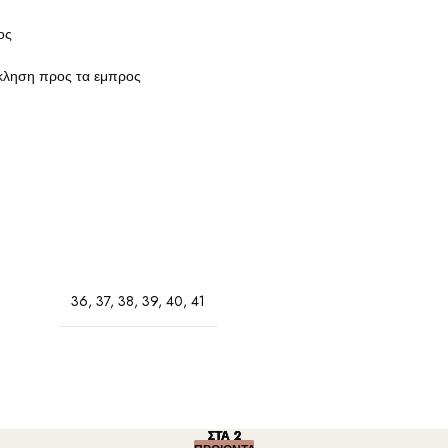
ος
κληση προς τα εμπρος
36
,
37
,
38
,
39
,
40
,
41
ΣΤΑ 2
ΣΤΑ 2
ΣΤΑ 2
ΣΤΑ 2
ΣΤΑ 2