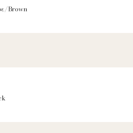
αφε/Brown
ck