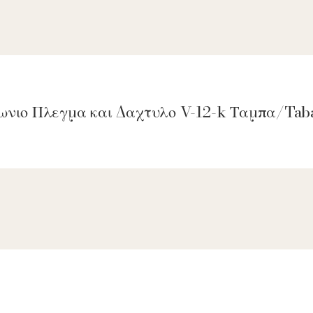
γωνιο Πλεγμα και Δαχτυλο V-12-k Ταμπα/Tab