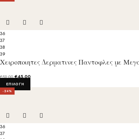
36
37
38
39
Χειροποιητες Δερματινες Παντοφλες με Μεγ
€
45.00
€
59.00
ΕΠΙΛΟΓΉ
-24%
36
37