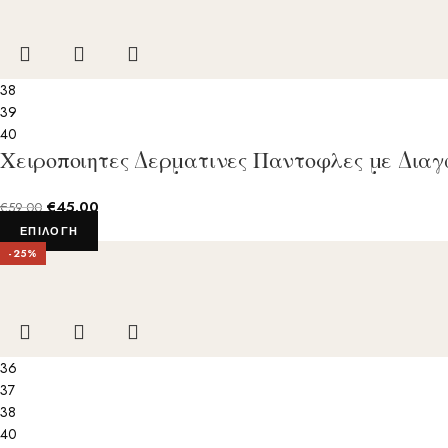
38
39
40
Χειροποιητες Δερματινες Παντοφλες με Δια
€
45.00
€
59.00
ΕΠΙΛΟΓΉ
-25%
36
37
38
40