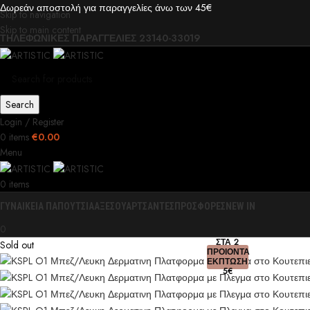
Δωρεάν αποστολή για παραγγελίες άνω των 45€
Skip to navigation
Skip to main content
ΤΗΛΕΦΩΝΙΚΕΣ ΠΑΡΑΓΓΕΛΙΕΣ 23140-33019
Search
Login / Register
0
items
€
0.00
Menu
0
items
ΓΥΝΑΙΚΕΙΑ ΠΑΠΟΥΤΣΙΑ
ΑΞΕΣΟΥΑΡ
ΤΣΑΝΤΕΣ
ΠΡΟΣΦΟΡΕΣ
NEW IN
0
ΣΤΑ 2
Sold out
ΠΡΟΙΟΝΤΑ
ΕΚΠΤΩΣΗ
5€