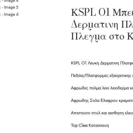
ΚSPL O1 Μπε
Δερματινη Π
Πλεγμα στο Κ
ΚSPL O1 Λευκη Δερματινη Πλατφ
Πεδιλα/Πλατφορμες εξαορετικης 
Αφρωδες πελμα λειο λειοδερμα κ
Αφρωδης Σολα Ελαφρου κραματος
Απιστευτο στυλ και αισθηση ελε
Τοp Class Kατασκευη