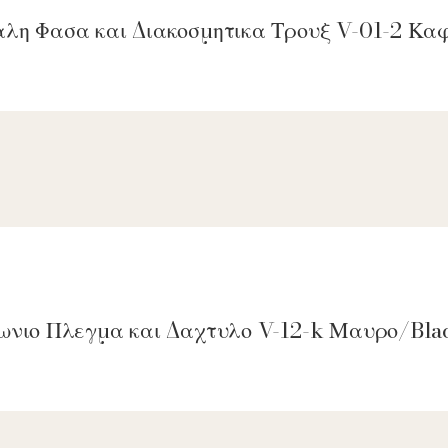
αλη Φασα και Διακοσμητικα Τρουξ V-01-2 Κ
γωνιο Πλεγμα και Δαχτυλο V-12-k Μαυρο/Bla