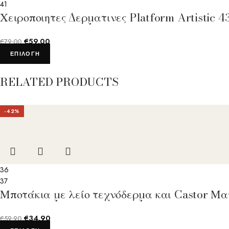
41
Χειροποιητες Δερματινες Platform Artistic
€
59.00
€
79.00
ΕΠΙΛΟΓΉ
RELATED PRODUCTS
-42%
36
37
Μποτάκια με λείο τεχνόδερμα και Castor Μ
€
34.90
€
59.90