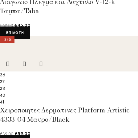
Διαγωνιο Πλεγμα και Δαχτυλο V-12-k
Ταμπα/Taba
€
45.00
€
59.00
ΕΠΙΛΟΓΉ
-34%
36
37
38
40
41
Χειροποιητες Δερματινες Platform Artistic
4333-04 Μαυρο/Black
€
59.00
€
89.00