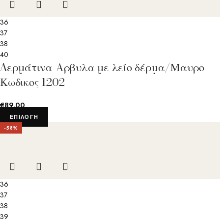
36
37
38
40
Δερμάτινα Aρβυλα με λείο δέρμα/Μαυρο
Κωδικος 1202
€
89.00
ΕΠΙΛΟΓΉ
-58%
36
37
38
39