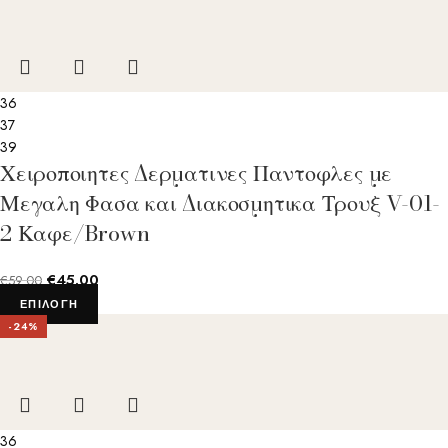
36
37
39
Χειροποιητες Δερματινες Παντοφλες με
Μεγαλη Φασα και Διακοσμητικα Τρουξ V-01-
2 Καφε/Brown
€
45.00
€
59.00
ΕΠΙΛΟΓΉ
-24%
36