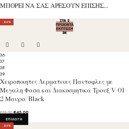
ΜΠΟΡΕΙ ΝΑ ΣΑΣ ΑΡΕΣΟΥΝ ΕΠΙΣΗΣ…
ΣΤΑ 2
ΣΤΑ 2
ΣΤΑ 2
ΣΤΑ 2
ΣΤΑ 2
-24%
ΠΡΟΙΟΝΤΑ
ΠΡΟΙΟΝΤΑ
ΠΡΟΙΟΝΤΑ
ΠΡΟΙΟΝΤΑ
ΠΡΟΙΟΝΤΑ
ΕΚΠΤΩΣΗ
ΕΚΠΤΩΣΗ
ΕΚΠΤΩΣΗ
ΕΚΠΤΩΣΗ
ΕΚΠΤΩΣΗ
5€
5€
5€
5€
5€
36
37
38
39
Χειροποιητες Δερματινες Παντοφλες με
Μεγαλη Φασα και Διακοσμητικα Τρουξ V-01-
2 Μαυρο/Black
€
45.00
€
59.00
ΕΠΙΛΟΓΉ
-24%