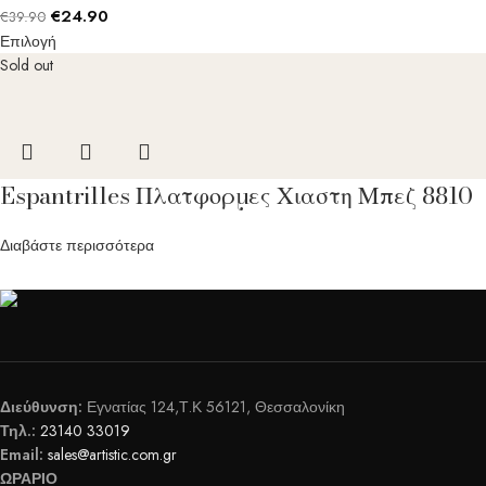
€
24.90
€
39.90
Επιλογή
Sold out
Espantrilles Πλατφορμες Χιαστη Μπεζ 8810
Διαβάστε περισσότερα
Διεύθυνση:
Εγνατίας 124,Τ.Κ 56121, Θεσσαλονίκη
Τηλ.:
23140 33019
Email:
sales@artistic.com.gr
ΩΡΑΡΙΟ