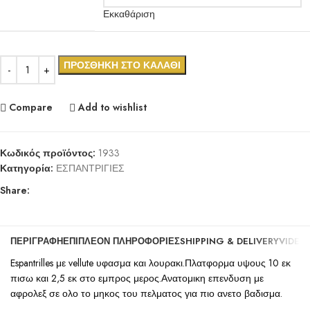
Εκκαθάριση
ΠΡΟΣΘΉΚΗ ΣΤΟ ΚΑΛΆΘΙ
Compare
Add to wishlist
Κωδικός προϊόντος:
1933
Κατηγορία:
ΕΣΠΑΝΤΡΙΓΙΕΣ
Share:
ΠΕΡΙΓΡΑΦΉ
ΕΠΙΠΛΈΟΝ ΠΛΗΡΟΦΟΡΊΕΣ
SHIPPING & DELIVERY
VIDEO
Espantrilles με vellute υφασμα και λουρακι.Πλατφορμα υψους 10 εκ
πισω και 2,5 εκ στο εμπρος μερος.Ανατομικη επενδυση με
αφρολεξ σε ολο το μηκος του πελματος για πιο ανετο βαδισμα.