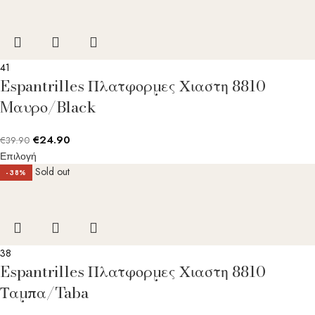
41
Espantrilles Πλατφορμες Χιαστη 8810
Mαυρο/Black
€
24.90
€
39.90
Επιλογή
Sold out
-38%
38
Espantrilles Πλατφορμες Χιαστη 8810
Ταμπα/Taba