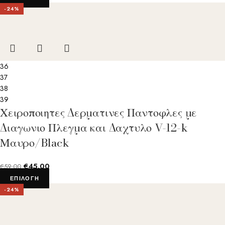
-24%
36
37
38
39
Χειροποιητες Δερματινες Παντοφλες με
Διαγωνιο Πλεγμα και Δαχτυλο V-12-k
Μαυρο/Black
€
45.00
€
59.00
ΕΠΙΛΟΓΉ
-24%