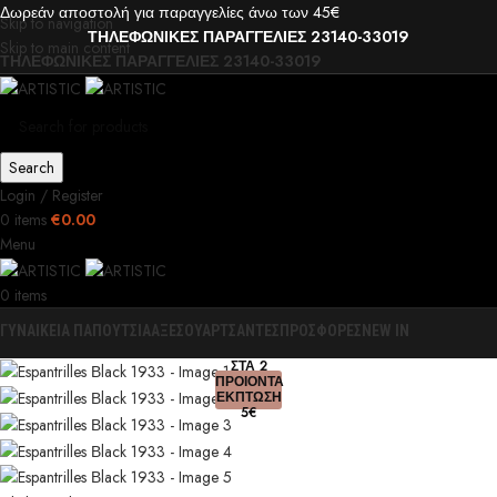
Δωρεάν αποστολή για παραγγελίες άνω των 45€
Skip to navigation
ΤΗΛΕΦΩΝΙΚΕΣ ΠΑΡΑΓΓΕΛΙΕΣ 23140-33019
Skip to main content
ΤΗΛΕΦΩΝΙΚΕΣ ΠΑΡΑΓΓΕΛΙΕΣ 23140-33019
Search
Login / Register
0
items
€
0.00
Menu
0
items
ΓΥΝΑΙΚΕΙΑ ΠΑΠΟΥΤΣΙΑ
ΑΞΕΣΟΥΑΡ
ΤΣΑΝΤΕΣ
ΠΡΟΣΦΟΡΕΣ
NEW IN
0
ΣΤΑ 2
ΠΡΟΙΟΝΤΑ
ΕΚΠΤΩΣΗ
5€