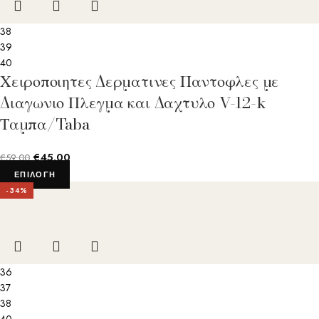
38
39
40
Χειροποιητες Δερματινες Παντοφλες με
Διαγωνιο Πλεγμα και Δαχτυλο V-12-k
Ταμπα/Taba
€
45.00
€
59.00
ΕΠΙΛΟΓΉ
-34%
36
37
38