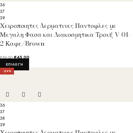
36
37
39
Χειροποιητες Δερματινες Παντοφλες με
Μεγαλη Φασα και Διακοσμητικα Τρουξ V-01-
2 Καφε/Brown
€
45.00
€
59.00
ΕΠΙΛΟΓΉ
-24%
36
37
38
39
Χειροποιητες Δερματινες Παντοφλες με