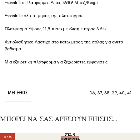
Espantrilles Πλατφορμες Δετες 3989 Μπεζ/Beige
Espantrille ολο το μηκος της πλατφορμας
Πλατφορμα Υψους 11,5 πισω με κλιση εμπρος 3.5εκ
Αντιολισθητικο Λαστιχο στο κατω μερος της σολας για ανετο
βαδισμα
Μια εξαιρετικη πλατφορμα για ξεχωριστες εμφανισεις
ΜΈΓΕΘΟΣ
36
,
37
,
38
,
39
,
40
,
41
ΜΠΟΡΕΙ ΝΑ ΣΑΣ ΑΡΕΣΟΥΝ ΕΠΙΣΗΣ…
ΣΤΑ 2
ΣΤΑ 2
ΣΤΑ 2
ΣΤΑ 2
ΣΤΑ 2
-24%
ΠΡΟΙΟΝΤΑ
ΠΡΟΙΟΝΤΑ
ΠΡΟΙΟΝΤΑ
ΠΡΟΙΟΝΤΑ
ΠΡΟΙΟΝΤΑ