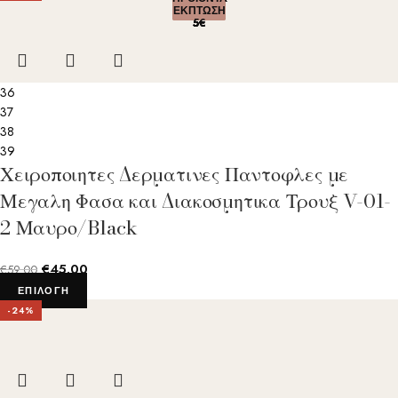
ΕΚΠΤΩΣΗ
ΕΚΠΤΩΣΗ
ΕΚΠΤΩΣΗ
ΕΚΠΤΩΣΗ
ΕΚΠΤΩΣΗ
5€
5€
5€
5€
5€
36
37
38
39
Χειροποιητες Δερματινες Παντοφλες με
Μεγαλη Φασα και Διακοσμητικα Τρουξ V-01-
2 Μαυρο/Black
€
45.00
€
59.00
ΕΠΙΛΟΓΉ
-24%