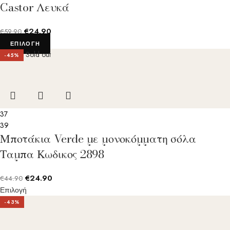
Castor Λευκά
€
24.90
€
59.90
ΕΠΙΛΟΓΉ
Sold out
-45%
37
39
Μποτάκια Verde με μονοκόμματη σόλα
Ταμπα Κωδικος 2898
€
24.90
€
44.90
Επιλογή
-43%