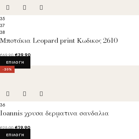
35
37
38
Μποτάκια Leopard print Κωδικος 2610
€
39.90
€
69.90
ΕΠΙΛΟΓΉ
-20%
36
Ioannis χρυσα δερματινα σανδαλια
€
19.90
€
25.00
ΕΠΙΛΟΓΉ