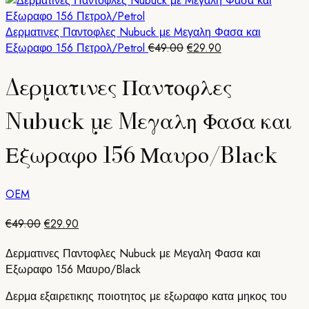
€59.00.
είναι:
€39.90.
Δερματινες Παντοφλες Nubuck με Mεγαλη Φασα και
Original
Η
Εξωραφο 156 Πετρολ/Petrol
€
49.00
€
29.90
price
τρέχουσα
Δερματινες Παντοφλες
was:
τιμή
€49.00.
είναι:
€29.90.
Nubuck με Mεγαλη Φασα και
Εξωραφο 156 Μαυρο/Black
OEM
Original
Η
€
49.00
€
29.90
price
τρέχουσα
Δερματινες Παντοφλες Nubuck με Mεγαλη Φασα και
was:
τιμή
Εξωραφο 156 Μαυρο/Black
€49.00.
είναι:
€29.90.
Δερμα εξαιρετικης ποιοτητος με εξωραφο κατα μηκος του