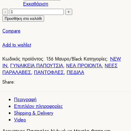
Εκκαθάριση
Δερματινες
Παντοφλες
Προσθήκη στο καλάθι
Nubuck
Compare
με
Mεγαλη
Add to wishlist
Φασα
και
Εξωραφο
Κωδικός προϊόντος:
156 Μαυρο/Black
Κατηγορίες:
NEW
156
IN
,
ΓΥΝΑΙΚΕΙΑ ΠΑΠΟΥΤΣΙΑ
,
ΝΕΑ ΠΡΟΙΟΝΤΑ
,
ΝΕΕΣ
Μαυρο/Black
ΠΑΡΑΛΑΒΕΣ
,
ΠΑΝΤΟΦΛΕΣ
,
ΠΕΔΙΛΑ
ποσότητα
Share:
Περιγραφή
Επιπλέον πληροφορίες
Shipping & Delivery
Video