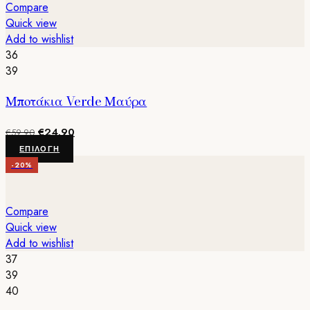
πολλαπλές
Compare
παραλλαγές.
Quick view
Οι
Add to wishlist
επιλογές
36
μπορούν
39
να
Μποτάκια Verde Μαύρα
επιλεγούν
στη
Original
Η
€
24.90
σελίδα
€
59.90
price
τρέχουσα
Αυτό
του
ΕΠΙΛΟΓΉ
was:
τιμή
το
προϊόντος
-20%
€59.90.
είναι:
προϊόν
€24.90.
έχει
πολλαπλές
Compare
παραλλαγές.
Quick view
Οι
Add to wishlist
επιλογές
37
μπορούν
39
να
40
επιλεγούν