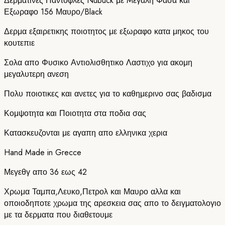
Δερματινες Παντοφλες Nubuck με Mεγαλη Φασα και
Εξωραφο 156 Μαυρο/Black
Δερμα εξαιρετικης ποιοτητος με εξωραφο κατα μηκος του
κουτεπιε
Σολα απο Φυσικο Αντιολισθητικο Λαστιχο για ακομη
μεγαλυτερη ανεση
Πολυ ποιοτικες και ανετες για το καθημερινο σας βαδισμα
Κομψοτητα και Ποιοτητα στα ποδια σας
Κατασκευζονται με αγαπη απο ελληνικα χερια
Hand Made in Grecce
Μεγεθγ απο 36 εως 42
Χρωμα Ταμπα,Λευκο,Πετρολ και Μαυρο αλλα και
οποιοδηποτε χρωμα της αρεσκεια σας απο το δειγματολογιο
με τα δερματα που διαθετουμε