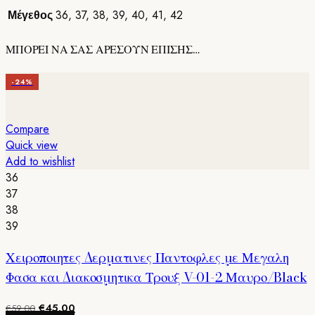
Μέγεθος
36
,
37
,
38
,
39
,
40
,
41
,
42
ΜΠΟΡΕΙ ΝΑ ΣΑΣ ΑΡΕΣΟΥΝ ΕΠΙΣΗΣ…
-24%
Compare
Quick view
Add to wishlist
36
37
38
39
Χειροποιητες Δερματινες Παντοφλες με Μεγαλη
Φασα και Διακοσμητικα Τρουξ V-01-2 Μαυρο/Black
Original
Η
€
45.00
€
59.00