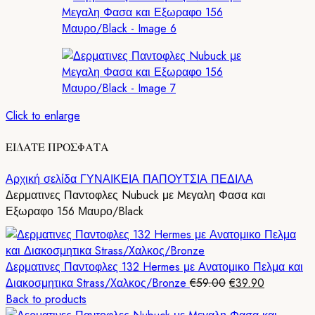
Click to enlarge
ΕΙΔΑΤΕ ΠΡΟΣΦΑΤΑ
Αρχική σελίδα
ΓΥΝΑΙΚΕΙΑ ΠΑΠΟΥΤΣΙΑ
ΠΕΔΙΛΑ
Δερματινες Παντοφλες Nubuck με Mεγαλη Φασα και
Εξωραφο 156 Μαυρο/Black
Δερματινες Παντοφλες 132 Hermes με Ανατομικο Πελμα και
Original
Η
Διακοσμητικα Strass/Xαλκος/Bronze
€
59.00
€
39.90
price
τρέχουσα
Back to products
was:
τιμή