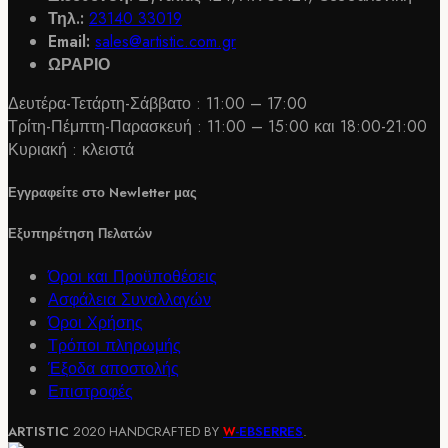
Τηλ.:
23140 33019
παραλλαγές.
Email:
sales@artistic.com.gr
Οι
ΩΡΑΡΙΟ
επιλογές
μπορούν
Δευτέρα-Τετάρτη-Σάββατο : 11:00 – 17:00
να
Τρίτη-Πέμπτη-Παρασκευή : 11:00 – 15:00 και 18:00-21:00
επιλεγούν
Κυριακή : κλειστά
στη
σελίδα
Εγγραφείτε στο Newletter μας
του
προϊόντος
Εξυπηρέτηση Πελατών
Όροι και Προϋποθέσεις
Ασφάλεια Συναλλαγών
Όροι Χρήσης
Τρόποι πληρωμής
Έξοδα αποστολής
Επιστροφές
ARTISTIC
2020 HANDCRAFTED BY
-EBSERRES
.
W