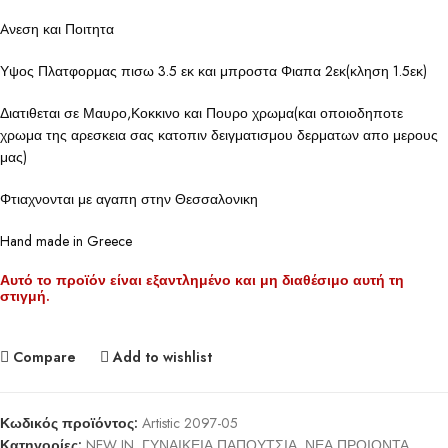
Aνεση και Ποιτητα
Υψος Πλατφορμας πισω 3.5 εκ και μπροστα Φιαπα 2εκ(κληση 1.5εκ)
Διατιθεται σε Μαυρο,Κοκκινο και Πουρο χρωμα(και οποιοδηποτε
χρωμα της αρεσκεια σας κατοπιν δειγματισμου δερματων απο μερους
μας)
Φτιαχνονται με αγαπη στην Θεσσαλονικη
Hand made in Greece
Αυτό το προϊόν είναι εξαντλημένο και μη διαθέσιμο αυτή τη
στιγμή.
Compare
Add to wishlist
Κωδικός προϊόντος:
Artistic 2097-05
Κατηγορίες:
NEW IN
,
ΓΥΝΑΙΚΕΙΑ ΠΑΠΟΥΤΣΙΑ
,
ΝΕΑ ΠΡΟΙΟΝΤΑ
,