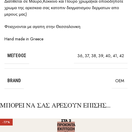
Διατιθεται σε Μαυρο,Κοκκινο και Πουρο χρωμα(και οποιοδηποτε
χρωμα της αρεσκεια σας κατοπιν δειγματισμου δερματων απο
μερους μας)
Φτιαχνονται με αγαπη στην Θεσσαλονικη
Hand made in Greece
ΜΈΓΕΘΟΣ
36
,
37
,
38
,
39
,
40
,
41
,
42
BRAND
OEM
ΜΠΟΡΕΙ ΝΑ ΣΑΣ ΑΡΕΣΟΥΝ ΕΠΙΣΗΣ…
ΣΤΑ 2
ΣΤΑ 2
ΣΤΑ 2
ΣΤΑ 2
ΣΤΑ 2
-17%
ΠΡΟΙΟΝΤΑ
ΠΡΟΙΟΝΤΑ
ΠΡΟΙΟΝΤΑ
ΠΡΟΙΟΝΤΑ
ΠΡΟΙΟΝΤΑ
ΕΚΠΤΩΣΗ
ΕΚΠΤΩΣΗ
ΕΚΠΤΩΣΗ
ΕΚΠΤΩΣΗ
ΕΚΠΤΩΣΗ