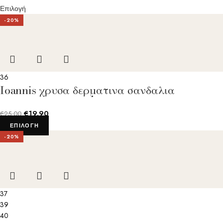
Επιλογή
-20%
36
Ioannis χρυσα δερματινα σανδαλια
€
19.90
€
25.00
ΕΠΙΛΟΓΉ
-20%
37
39
40