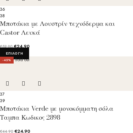
36
38
Μποτάκια με Λουστρίν τεχνόδερμα και
Castor Λευκά
€
24.90
€
59.90
ΕΠΙΛΟΓΉ
Sold out
-45%
37
39
Μποτάκια Verde με μονοκόμματη σόλα
Ταμπα Κωδικος 2898
€
24.90
€
44.90