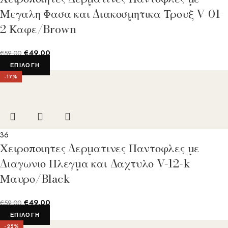
Μεγαλη Φασα και Διακοσμητικα Τρουξ V-01-
2 Καφε/Brown
€
49.00
€
59.00
ΕΠΙΛΟΓΉ
-17%
36
Χειροποιητες Δερματινες Παντοφλες με
Διαγωνιο Πλεγμα και Δαχτυλο V-12-k
Μαυρο/Black
€
49.00
€
59.00
ΕΠΙΛΟΓΉ
-25%