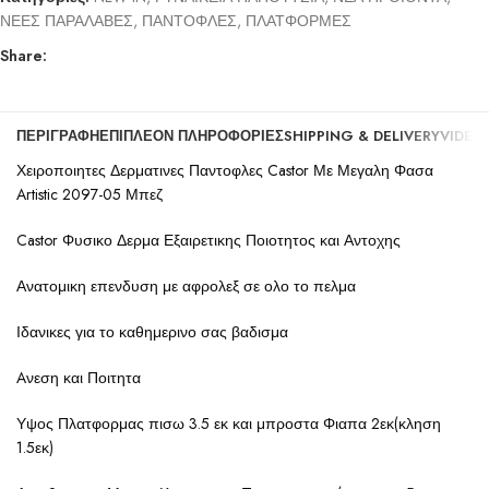
ΝΕΕΣ ΠΑΡΑΛΑΒΕΣ
,
ΠΑΝΤΟΦΛΕΣ
,
ΠΛΑΤΦΟΡΜΕΣ
Share:
ΠΕΡΙΓΡΑΦΉ
ΕΠΙΠΛΈΟΝ ΠΛΗΡΟΦΟΡΊΕΣ
SHIPPING & DELIVERY
VIDEO
Χειροποιητες Δερματινες Παντοφλες Castor Με Μεγαλη Φασα
Artistic 2097-05 Μπεζ
Castor Φυσικο Δερμα Εξαιρετικης Ποιοτητος και Αντοχης
Ανατομικη επενδυση με αφρολεξ σε ολο το πελμα
Ιδανικες για το καθημερινο σας βαδισμα
Aνεση και Ποιτητα
Υψος Πλατφορμας πισω 3.5 εκ και μπροστα Φιαπα 2εκ(κληση
1.5εκ)