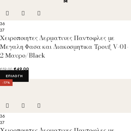
5€
5€
5€
5€
5€
36
37
Χειροποιητες Δερματινες Παντοφλες με
Μεγαλη Φασα και Διακοσμητικα Τρουξ V-01-
2 Μαυρο/Black
€
49.00
€
59.00
ΕΠΙΛΟΓΉ
-17%
36
37
Χειροποιητες Δερματινες Παντοφλες με