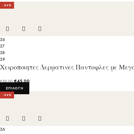
-24%
36
37
38
39
Χειροποιητες Δερματινες Παντοφλες με Μεγ
€
45.00
€
59.00
ΕΠΙΛΟΓΉ
-24%
36