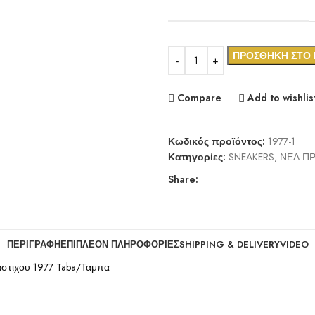
ΠΡΟΣΘΉΚΗ ΣΤΟ 
Compare
Add to wishlis
Κωδικός προϊόντος:
1977-1
Κατηγορίες:
SNEAKERS
,
ΝΕΑ Π
Share:
ΠΕΡΙΓΡΑΦΉ
ΕΠΙΠΛΈΟΝ ΠΛΗΡΟΦΟΡΊΕΣ
SHIPPING & DELIVERY
VIDEO
Λαστιχου 1977 Taba/Ταμπα