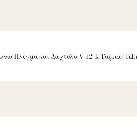
γωνιο Πλεγμα και Δαχτυλο V-12-k Ταμπα/Tab