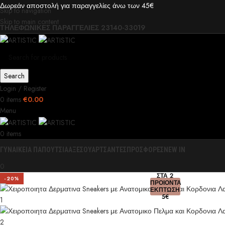
Δωρεάν αποστολή για παραγγελίες άνω των 45€
Skip to navigation
Skip to main content
ΤΗΛΕΦΩΝΙΚΕΣ ΠΑΡΑΓΓΕΛΙΕΣ 23140-33019
Search
Login / Register
0
items
€
0.00
Menu
0
items
ΓΥΝΑΙΚΕΙΑ ΠΑΠΟΥΤΣΙΑ
ΑΞΕΣΟΥΑΡ
ΤΣΑΝΤΕΣ
ΠΡΟΣΦΟΡΕΣ
NEW IN
0
ΣΤΑ 2
-20%
ΠΡΟΙΟΝΤΑ
ΕΚΠΤΩΣΗ
5€