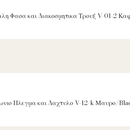
αλη Φασα και Διακοσμητικα Τρουξ V-01-2 Κ
γωνιο Πλεγμα και Δαχτυλο V-12-k Μαυρο/Bla