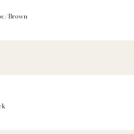
αφε/Brown
ck