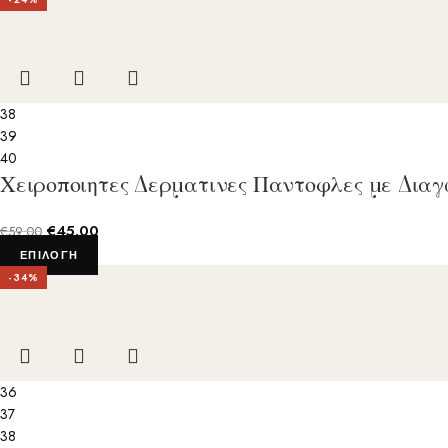
38
39
40
Χειροποιητες Δερματινες Παντοφλες με Δια
€
45.00
€
59.00
ΕΠΙΛΟΓΉ
-34%
36
37
38