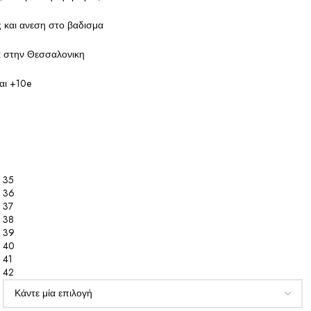
 και ανεση στο βαδισμα
κα στην Θεσσαλονικη
αι +10e
35
36
37
38
39
40
41
42