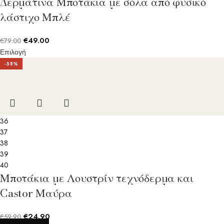
Δερμάτινα Μποτάκια με σόλα από φυσικό
λάστιχο Μπλέ
€
49.00
€
79.00
Επιλογή
-58%
36
37
38
39
40
Μποτάκια με Λουστρίν τεχνόδερμα και
Castor Μαύρα
€
24.90
€
59.90