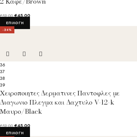
2 Καφε/Brown
€
45.00
€
59.00
ΕΠΙΛΟΓΉ
-24%
36
37
38
39
Χειροποιητες Δερματινες Παντοφλες με
Διαγωνιο Πλεγμα και Δαχτυλο V-12-k
Μαυρο/Black
€
45.00
€
59.00
ΕΠΙΛΟΓΉ