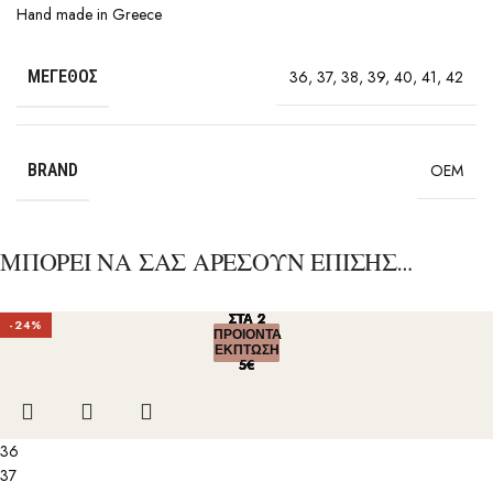
Hand made in Greece
ΜΈΓΕΘΟΣ
36
,
37
,
38
,
39
,
40
,
41
,
42
BRAND
OEM
ΜΠΟΡΕΙ ΝΑ ΣΑΣ ΑΡΕΣΟΥΝ ΕΠΙΣΗΣ…
ΣΤΑ 2
ΣΤΑ 2
ΣΤΑ 2
ΣΤΑ 2
ΣΤΑ 2
-24%
ΠΡΟΙΟΝΤΑ
ΠΡΟΙΟΝΤΑ
ΠΡΟΙΟΝΤΑ
ΠΡΟΙΟΝΤΑ
ΠΡΟΙΟΝΤΑ
ΕΚΠΤΩΣΗ
ΕΚΠΤΩΣΗ
ΕΚΠΤΩΣΗ
ΕΚΠΤΩΣΗ
ΕΚΠΤΩΣΗ
5€
5€
5€
5€
5€
36
37