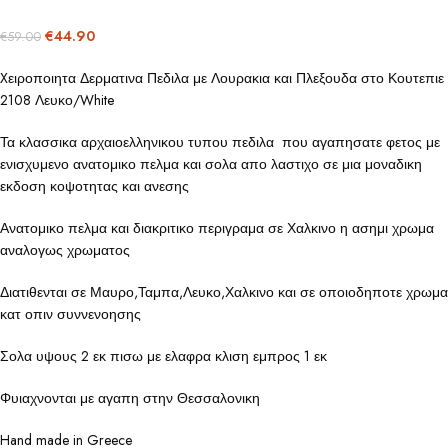
€
44.90
€
59.00
Xειροποιητα Δερματινα Πεδιλα με Λουρακια και Πλεξουδα στο Κουτεπιε
2108 Λευκο/White
Τα κλασσικα αρχαιοελληνικου τυπου πεδιλα που αγαπησατε φετος με
ενισχυμενο ανατομικο πελμα και σολα απο λαστιχο σε μια μοναδικη
εκδοση κοψοτητας και ανεσης
Ανατομικο πελμα και διακριτικο περιγραμα σε Χαλκινο η ασημι χρωμα
αναλογως χρωματος
Διατιθενται σε Μαυρο,Ταμπα,Λευκο,Χαλκινο και σε οποιοδηποτε χρωμα
κατ οπιν συννενοησης
Σολα υψους 2 εκ πισω με ελαφρα κλιση εμπρος 1 εκ
Φυιαχνονται με αγαπη στην Θεσσαλονικη
Hand made in Greece