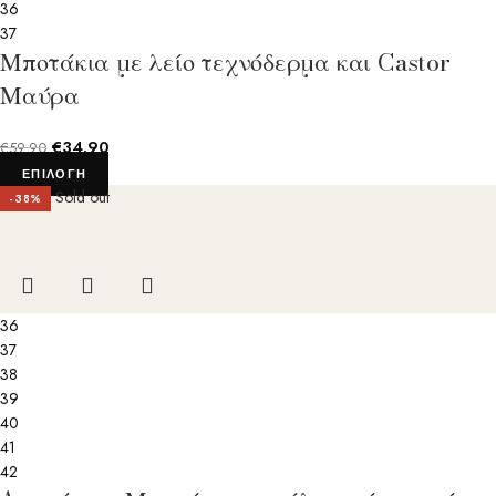
36
37
Μποτάκια με λείο τεχνόδερμα και Castor
Μαύρα
€
34.90
€
59.90
ΕΠΙΛΟΓΉ
Sold out
-38%
36
37
38
39
40
41
42