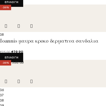
ΕΠΙΛΟΓΉ
-20%
38
Ioannis μαυρα κροκο δερματινα σανδαλια
€
19.90
€
25.00
ΕΠΙΛΟΓΉ
Sold out
-20%
36
37
38
39