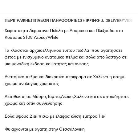
ΠΕΡΙΓΡΑΦΉ
ΕΠΙΠΛΈΟΝ ΠΛΗΡΟΦΟΡΊΕΣ
SHIPPING & DELIVERY
VIDEO
Xειροποιητα Δερματινα Πεδιλα με Λουρακια και Πλεξουδα στο
Κουτεπιε 2108 Λευκο/White
Τα κλασσικα αρχαιοελληνικου τυπου πεδιλα που αγαπησατε
φετος με ενισχυμενο ανατομικο πελμα και σολα απο λαστιχο σε
μια μοναδικη εκδοση κοψοτητας και ανεσης
Ανατομικο πελμα και διακριτικο περιγραμα σε Χαλκινο η ασημι
χρωμα αναλογως χρωματος
Διατιθενται σε Μαυρο,Ταμπα,Λευκο,Χαλκινο και σε οποιοδηποτε
χρωμα κατ οπιν συννενοησης
Σολα υψους 2 εκ πισω με ελαφρα κλιση εμπρος 1 εκ
Φυιαχνονται με αγαπη στην Θεσσαλονικη