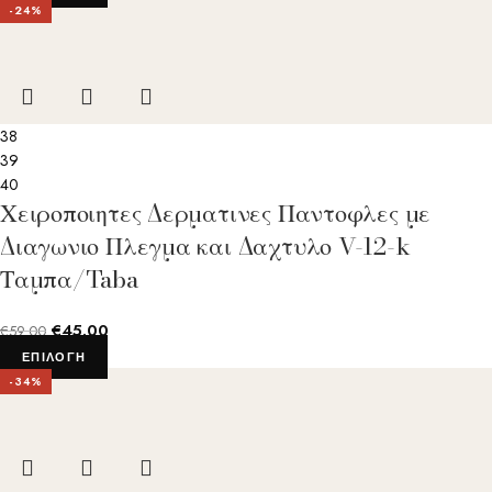
-24%
38
39
40
Χειροποιητες Δερματινες Παντοφλες με
Διαγωνιο Πλεγμα και Δαχτυλο V-12-k
Ταμπα/Taba
€
45.00
€
59.00
ΕΠΙΛΟΓΉ
-34%