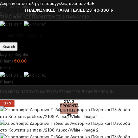
Δωρεάν αποστολή για παραγγελίες άνω των 45€
Skip to navigation
ΤΗΛΕΦΩΝΙΚΕΣ ΠΑΡΑΓΓΕΛΙΕΣ 23140-33019
Skip to main content
ΤΗΛΕΦΩΝΙΚΕΣ ΠΑΡΑΓΓΕΛΙΕΣ 23140-33019
Search
Login / Register
0
items
€
0.00
Menu
0
items
ΓΥΝΑΙΚΕΙΑ ΠΑΠΟΥΤΣΙΑ
ΑΞΕΣΟΥΑΡ
ΤΣΑΝΤΕΣ
ΠΡΟΣΦΟΡΕΣ
NEW IN
0
ΣΤΑ 2
-24%
ΠΡΟΙΟΝΤΑ
ΕΚΠΤΩΣΗ
5€