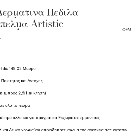
Δερματινα Πεδιλα
πελμα Artistic
OEM
α
tistic 148-02 Μαυρο
 Ποιοτητος και Αντοχης
 εμπρος 2,5(1 εκ κληση)
σε ολο το πελμα
βαδισμα αλλα και για πραγματικα Ξεχωριστες εμφανισεις
λ και Λευκο χρωμα(και οποιοδηποτε χρωμα της αρεσκεια σας κατοπιν