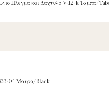
γωνιο Πλεγμα και Δαχτυλο V-12-k Ταμπα/Tab
 4333-04 Μαυρο/Black