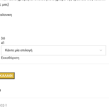
ς μας)
σαλονικη
36
41
Εκκαθάριση
ΚΑΛΆΘΙ
t
8-02-1