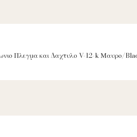
γωνιο Πλεγμα και Δαχτυλο V-12-k Μαυρο/Bla