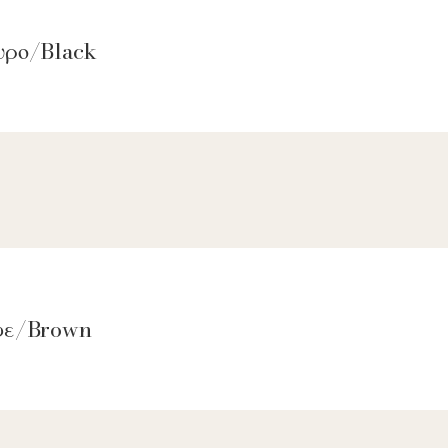
υρο/Black
αφε/Brown