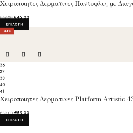
Χειροποιητες Δερματινες Παντοφλες με Δια
€
45.00
€
59.00
ΕΠΙΛΟΓΉ
-34%
36
37
38
40
41
Χειροποιητες Δερματινες Platform Artistic
€
59.00
€
89.00
ΕΠΙΛΟΓΉ