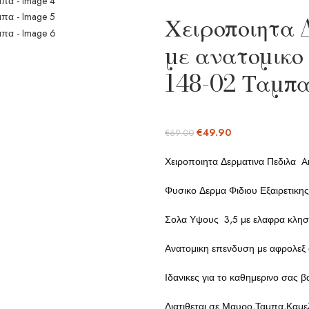
Χειροποιητα 
με ανατομικο 
148-02 Ταμπ
€
49.90
€
69.00
Χειροποιητα Δερματινα Πεδιλα Ar
Φυσικο Δερμα Φιδιου Εξαιρετικης
Σολα Υψους 3,5 με ελαφρα κληση
Ανατομικη επενδυση με αφρολεξ 
Ιδανικες για το καθημερινο σας 
Διατιθεται σε Μαυρο,Ταμπα,Καμε