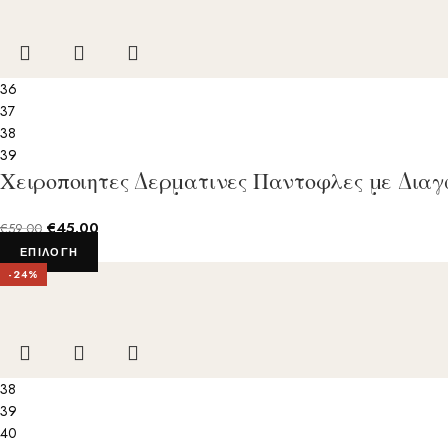
36
37
38
39
Χειροποιητες Δερματινες Παντοφλες με Δια
€
45.00
€
59.00
ΕΠΙΛΟΓΉ
-24%
38
39
40