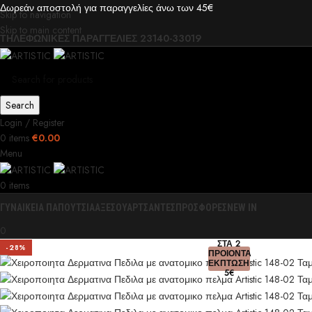
Δωρεάν αποστολή για παραγγελίες άνω των 45€
Skip to navigation
Skip to main content
ΤΗΛΕΦΩΝΙΚΕΣ ΠΑΡΑΓΓΕΛΙΕΣ 23140-33019
Search
Login / Register
0
items
€
0.00
Menu
0
items
ΓΥΝΑΙΚΕΙΑ ΠΑΠΟΥΤΣΙΑ
ΑΞΕΣΟΥΑΡ
ΤΣΑΝΤΕΣ
ΠΡΟΣΦΟΡΕΣ
NEW IN
0
ΣΤΑ 2
-28%
ΠΡΟΙΟΝΤΑ
ΕΚΠΤΩΣΗ
5€