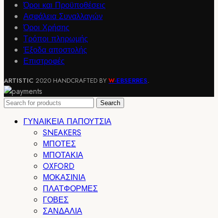
Όροι και Προϋποθέσεις
Ασφάλεια Συναλλαγών
Όροι Χρήσης
Τρόποι πληρωμής
Έξοδα αποστολής
Επιστροφές
ARTISTIC
2020 HANDCRAFTED BY
-EBSERRES
.
W
Search
ΓΥΝΑΙΚΕΙΑ ΠΑΠΟΥΤΣΙΑ
SNEAKERS
ΜΠΟΤΕΣ
ΜΠΟΤΑΚΙΑ
OXFORD
ΜΟΚΑΣΙΝΙΑ
ΠΛΑΤΦΟΡΜΕΣ
ΓΟΒΕΣ
ΣΑΝΔΑΛΙΑ