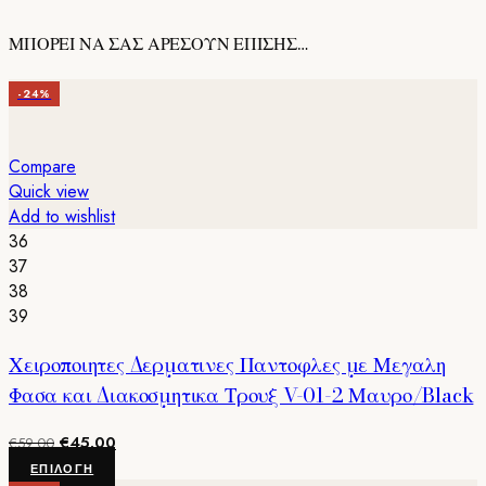
ΜΠΟΡΕΙ ΝΑ ΣΑΣ ΑΡΕΣΟΥΝ ΕΠΙΣΗΣ…
-24%
Compare
Quick view
Add to wishlist
36
37
38
39
Χειροποιητες Δερματινες Παντοφλες με Μεγαλη
Φασα και Διακοσμητικα Τρουξ V-01-2 Μαυρο/Black
Original
Η
€
45.00
€
59.00
price
τρέχουσα
Αυτό
ΕΠΙΛΟΓΉ