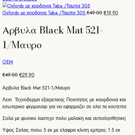
was:
τιμή
€49.90.
είναι:
Original
Η
Oxfords με κορδονια Taba /Ταμπα 305
€
49.00
€
19.90
€29.90.
price
τρέχου
Αρβυλα Black Mat 521-
was:
τιμή
€49.00.
είναι:
€19.90.
1/Mαυρο
OEM
Original
Η
€
49.00
€
29.90
price
τρέχουσα
Αρβυλα Black Mat 521-1/Mαυρο
was:
τιμή
€49.00.
είναι:
Λειο Τεχνοδερμα εξαιρετικης Ποιοτητος με κοορδονια και
€29.90.
εσωτερικο φερμουαρ για να εφαρμοζει σε ολα τα κουτεπιε
Σολα με φυσικο λαστιχο πολυ μαλακη και αντιολησθητικη
Υψος Σολας πισω 3 εκ με ελαφρα κλιση εμπρος 1.5 εκ