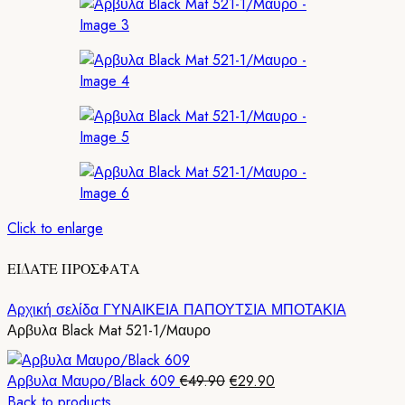
Click to enlarge
ΕΙΔΑΤΕ ΠΡΟΣΦΑΤΑ
Αρχική σελίδα
ΓΥΝΑΙΚΕΙΑ ΠΑΠΟΥΤΣΙΑ
ΜΠΟΤΑΚΙΑ
Αρβυλα Black Mat 521-1/Mαυρο
Original
Η
Αρβυλα Μαυρο/Black 609
€
49.90
€
29.90
price
τρέχουσα
Back to products