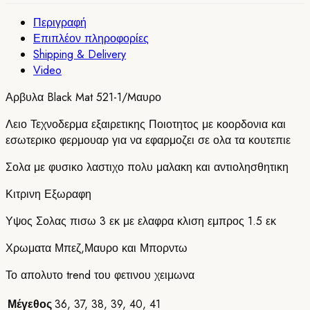
Περιγραφή
Επιπλέον πληροφορίες
Shipping & Delivery
Video
Αρβυλα Black Mat 521-1/Mαυρο
Λειο Τεχνοδερμα εξαιρετικης Ποιοτητος με κοορδονια και
εσωτερικο φερμουαρ για να εφαρμοζει σε ολα τα κουτεπιε
Σολα με φυσικο λαστιχο πολυ μαλακη και αντιολησθητικη
Κιτρινη Εξωραφη
Υψος Σολας πισω 3 εκ με ελαφρα κλιση εμπρος 1.5 εκ
Χρωματα Μπεζ,Μαυρο και Μπορντω
Το απολυτο trend του φετινου χειμωνα
Μέγεθος
36
,
37
,
38
,
39
,
40
,
41