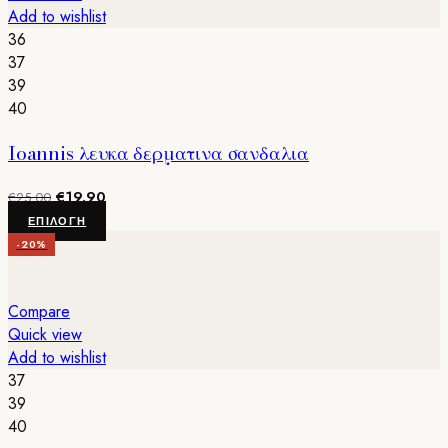
Οι
Add to wishlist
επιλογές
36
μπορούν
37
να
39
επιλεγούν
40
στη
Ioannis λευκα δερματινα σανδαλια
σελίδα
του
Original
Η
€
19.90
προϊόντος
€
25.00
price
τρέχουσα
Αυτό
ΕΠΙΛΟΓΉ
was:
τιμή
το
-20%
€25.00.
είναι:
προϊόν
€19.90.
έχει
πολλαπλές
Compare
παραλλαγές.
Quick view
Οι
Add to wishlist
επιλογές
37
μπορούν
39
να
40