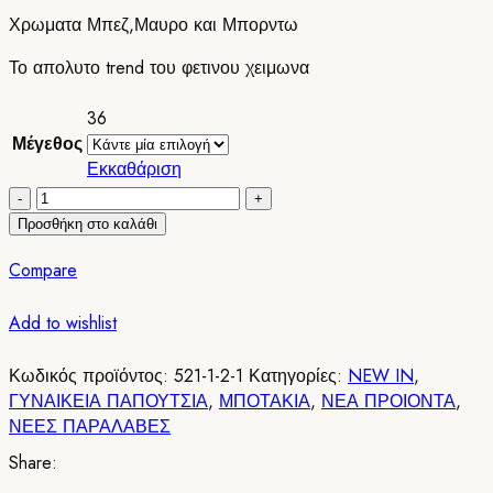
Χρωματα Μπεζ,Μαυρο και Μπορντω
Το απολυτο trend του φετινου χειμωνα
36
Μέγεθος
Εκκαθάριση
Αρβυλα
Black
Προσθήκη στο καλάθι
Mat
Compare
521-
1/Mαυρο
Add to wishlist
ποσότητα
Κωδικός προϊόντος:
521-1-2-1
Κατηγορίες:
NEW IN
,
ΓΥΝΑΙΚΕΙΑ ΠΑΠΟΥΤΣΙΑ
,
ΜΠΟΤΑΚΙΑ
,
ΝΕΑ ΠΡΟΙΟΝΤΑ
,
ΝΕΕΣ ΠΑΡΑΛΑΒΕΣ
Share: