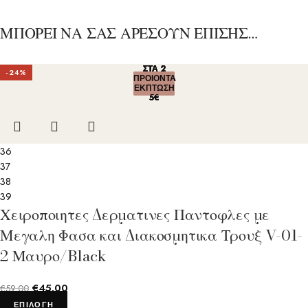
ΜΠΟΡΕΙ ΝΑ ΣΑΣ ΑΡΕΣΟΥΝ ΕΠΙΣΗΣ…
ΣΤΑ 2
ΣΤΑ 2
ΣΤΑ 2
ΣΤΑ 2
ΣΤΑ 2
-24%
ΠΡΟΙΟΝΤΑ
ΠΡΟΙΟΝΤΑ
ΠΡΟΙΟΝΤΑ
ΠΡΟΙΟΝΤΑ
ΠΡΟΙΟΝΤΑ
ΕΚΠΤΩΣΗ
ΕΚΠΤΩΣΗ
ΕΚΠΤΩΣΗ
ΕΚΠΤΩΣΗ
ΕΚΠΤΩΣΗ
5€
5€
5€
5€
5€
36
37
38
39
Χειροποιητες Δερματινες Παντοφλες με
Μεγαλη Φασα και Διακοσμητικα Τρουξ V-01-
2 Μαυρο/Black
€
45.00
€
59.00
ΕΠΙΛΟΓΉ