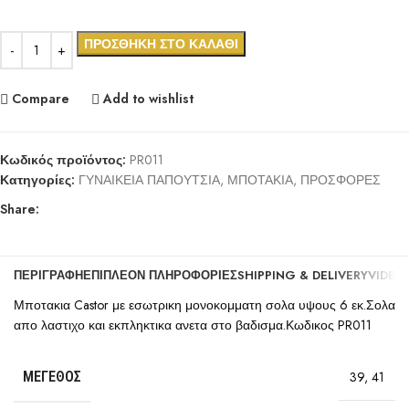
ΠΡΟΣΘΉΚΗ ΣΤΟ ΚΑΛΆΘΙ
Compare
Add to wishlist
Κωδικός προϊόντος:
PR011
Κατηγορίες:
ΓΥΝΑΙΚΕΙΑ ΠΑΠΟΥΤΣΙΑ
,
ΜΠΟΤΑΚΙΑ
,
ΠΡΟΣΦΟΡΕΣ
Share:
ΠΕΡΙΓΡΑΦΉ
ΕΠΙΠΛΈΟΝ ΠΛΗΡΟΦΟΡΊΕΣ
SHIPPING & DELIVERY
VIDEO
Μποτακια Castor με εσωτρικη μονοκομματη σολα υψους 6 εκ.Σολα
απο λαστιχο και εκπληκτικα ανετα στο βαδισμα.Κωδικος PR011
ΜΈΓΕΘΟΣ
39
,
41