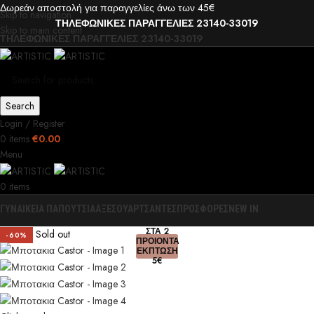
Δωρεάν αποστολή για παραγγελίες άνω των 45€
Skip to navigation
ΤΗΛΕΦΩΝΙΚΕΣ ΠΑΡΑΓΓΕΛΙΕΣ 23140-33019
Skip to main content
ΤΗΛΕΦΩΝΙΚΕΣ ΠΑΡΑΓΓΕΛΙΕΣ 23140-33019
Search
Login / Register
0
items
€
0.00
Menu
0
items
ΓΥΝΑΙΚΕΙΑ ΠΑΠΟΥΤΣΙΑ
ΑΞΕΣΟΥΑΡ
ΤΣΑΝΤΕΣ
ΠΡΟΣΦΟΡΕΣ
NEW IN
0
ΣΤΑ 2
Sold out
-60%
ΠΡΟΙΟΝΤΑ
ΕΚΠΤΩΣΗ
5€