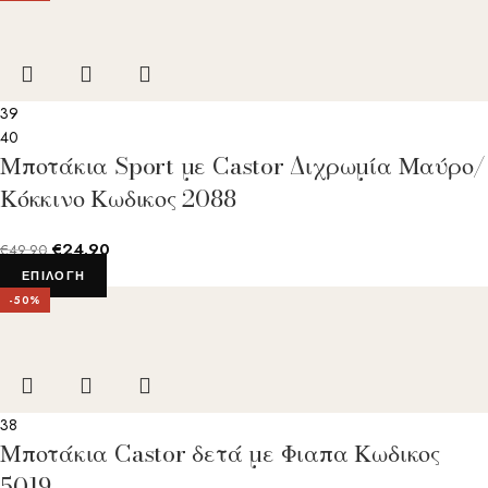
39
40
Μποτάκια Sport με Castor Διχρωμία Μαύρο/
Κόκκινο Κωδικος 2088
€
24.90
€
49.90
ΕΠΙΛΟΓΉ
-50%
38
Μποτάκια Castor δετά με Φιαπα Κωδικος
5019