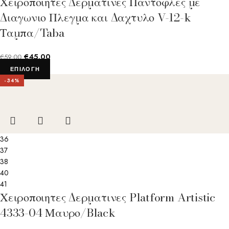
Χειροποιητες Δερματινες Παντοφλες με
Διαγωνιο Πλεγμα και Δαχτυλο V-12-k
Ταμπα/Taba
€
45.00
€
59.00
ΕΠΙΛΟΓΉ
-34%
36
37
38
40
41
Χειροποιητες Δερματινες Platform Artistic
4333-04 Μαυρο/Black