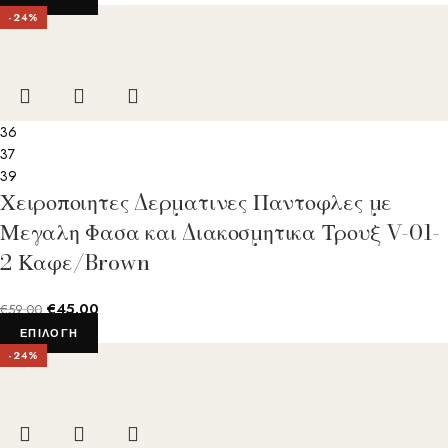
-24%
36
37
39
Χειροποιητες Δερματινες Παντοφλες με
Μεγαλη Φασα και Διακοσμητικα Τρουξ V-01-
2 Καφε/Brown
€
45.00
€
59.00
ΕΠΙΛΟΓΉ
-24%