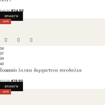
€
24.90
€
49.90
ΕΠΙΛΟΓΉ
-20%
36
37
39
40
Ioannis λευκα δερματινα σανδαλια
€
19.90
€
25.00
ΕΠΙΛΟΓΉ
-20%