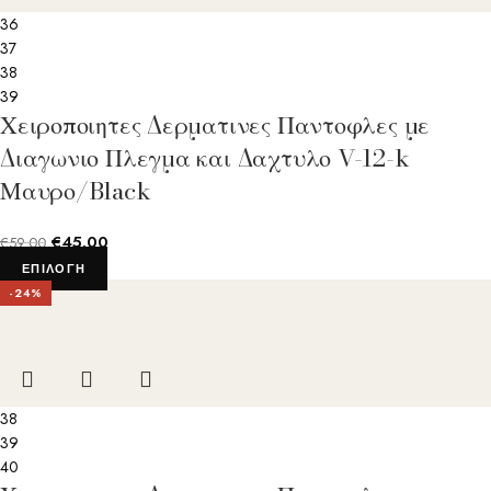
36
37
38
39
Χειροποιητες Δερματινες Παντοφλες με
Διαγωνιο Πλεγμα και Δαχτυλο V-12-k
Μαυρο/Black
€
45.00
€
59.00
ΕΠΙΛΟΓΉ
-24%
38
39
40