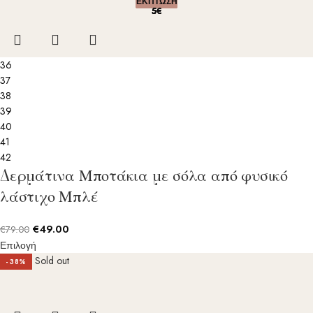
ΕΚΠΤΩΣΗ
ΕΚΠΤΩΣΗ
ΕΚΠΤΩΣΗ
ΕΚΠΤΩΣΗ
ΕΚΠΤΩΣΗ
5€
5€
5€
5€
5€
36
37
38
39
40
41
42
Δερμάτινα Μποτάκια με σόλα από φυσικό
λάστιχο Μπλέ
€
49.00
€
79.00
Επιλογή
Sold out
-38%