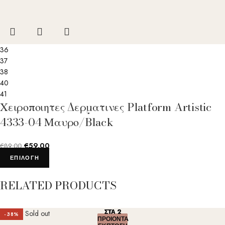
36
37
38
40
41
Χειροποιητες Δερματινες Platform Artistic
4333-04 Μαυρο/Black
€
59.00
€
89.00
ΕΠΙΛΟΓΉ
RELATED PRODUCTS
ΣΤΑ 2
ΣΤΑ 2
ΣΤΑ 2
ΣΤΑ 2
ΣΤΑ 2
Sold out
-38%
ΠΡΟΙΟΝΤΑ
ΠΡΟΙΟΝΤΑ
ΠΡΟΙΟΝΤΑ
ΠΡΟΙΟΝΤΑ
ΠΡΟΙΟΝΤΑ