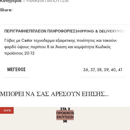
Κατηγορία:
ΓΥΝΑΙΚΕΙΑ ΠΑΠΟΥΤΣΙΑ
Share:
ΠΕΡΙΓΡΑΦΉ
ΕΠΙΠΛΈΟΝ ΠΛΗΡΟΦΟΡΊΕΣ
SHIPPING & DELIVERY
VIDEO
Γόβες με Castor τεχνοδερμα εξαιρετικης ποιότητος και τακούνι
φαρδύ ύψους περίπου 8 εκ Άνεση και κομψότητα Κωδικός
προϊόντος 20-12
ΜΈΓΕΘΟΣ
36
,
37
,
38
,
39
,
40
,
41
ΜΠΟΡΕΙ ΝΑ ΣΑΣ ΑΡΕΣΟΥΝ ΕΠΙΣΗΣ…
ΣΤΑ 2
ΣΤΑ 2
ΣΤΑ 2
ΣΤΑ 2
ΣΤΑ 2
-24%
ΠΡΟΙΟΝΤΑ
ΠΡΟΙΟΝΤΑ
ΠΡΟΙΟΝΤΑ
ΠΡΟΙΟΝΤΑ
ΠΡΟΙΟΝΤΑ
ΕΚΠΤΩΣΗ
ΕΚΠΤΩΣΗ
ΕΚΠΤΩΣΗ
ΕΚΠΤΩΣΗ
ΕΚΠΤΩΣΗ
5€
5€
5€
5€
5€