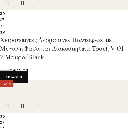
36
37
38
39
Χειροποιητες Δερματινες Παντοφλες με
Μεγαλη Φασα και Διακοσμητικα Τρουξ V-01-
2 Μαυρο/Black
€
45.00
€
59.00
ΕΠΙΛΟΓΉ
-24%
36
37