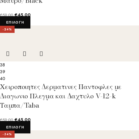
Μαυρο/Black
€
45.00
€
59.00
ΕΠΙΛΟΓΉ
-24%
38
39
40
Χειροποιητες Δερματινες Παντοφλες με
Διαγωνιο Πλεγμα και Δαχτυλο V-12-k
Ταμπα/Taba
€
45.00
€
59.00
ΕΠΙΛΟΓΉ
-34%