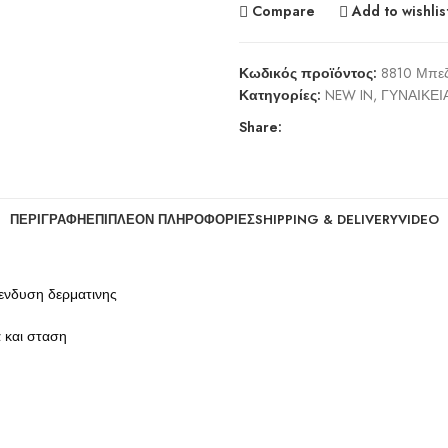
Compare
Add to wishlis
Κωδικός προϊόντος:
8810 Μπε
Κατηγορίες:
NEW IN
,
ΓΥΝΑΙΚΕΙ
Share:
ΠΕΡΙΓΡΑΦΉ
ΕΠΙΠΛΈΟΝ ΠΛΗΡΟΦΟΡΊΕΣ
SHIPPING & DELIVERY
VIDEO
πενδυση δερματινης
 και σταση