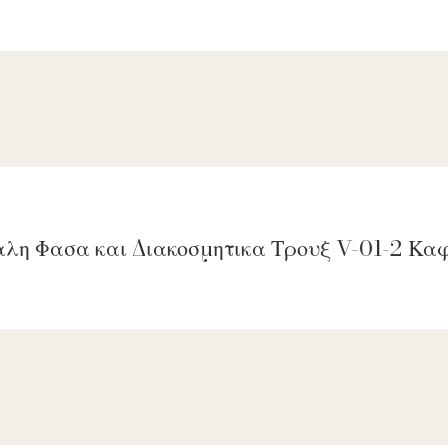
αλη Φασα και Διακοσμητικα Τρουξ V-01-2 Κ