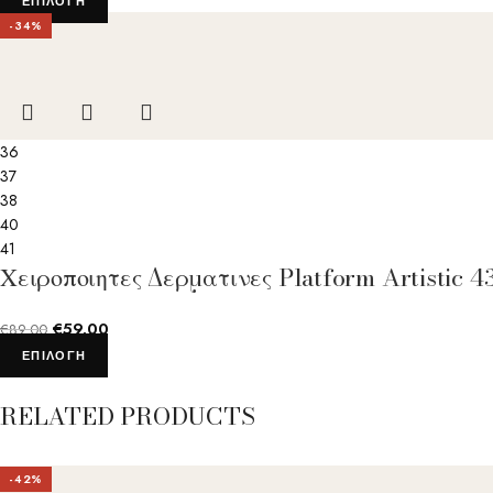
ΕΠΙΛΟΓΉ
-34%
36
37
38
40
41
Χειροποιητες Δερματινες Platform Artistic
€
59.00
€
89.00
ΕΠΙΛΟΓΉ
RELATED PRODUCTS
-42%