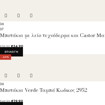
36
37
Μποτάκια με λείο τεχνόδερμα και Castor Μ
€
34.90
€
59.90
ΕΠΙΛΟΓΉ
-60%
36
Μποτάκια Verde Ταμπά Κωδικος 2952
€
19.90
€
49.90