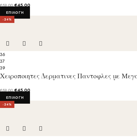
€
45.00
€
59.00
ΕΠΙΛΟΓΉ
-24%
36
37
39
Χειροποιητες Δερματινες Παντοφλες με Μεγ
€
45.00
€
59.00
ΕΠΙΛΟΓΉ
-24%