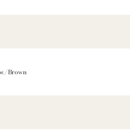
αφε/Brown