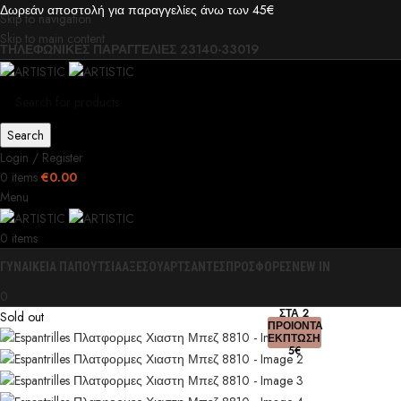
Δωρεάν αποστολή για παραγγελίες άνω των 45€
Skip to navigation
Skip to main content
ΤΗΛΕΦΩΝΙΚΕΣ ΠΑΡΑΓΓΕΛΙΕΣ 23140-33019
Search
Login / Register
0
items
€
0.00
Menu
0
items
ΓΥΝΑΙΚΕΙΑ ΠΑΠΟΥΤΣΙΑ
ΑΞΕΣΟΥΑΡ
ΤΣΑΝΤΕΣ
ΠΡΟΣΦΟΡΕΣ
NEW IN
0
ΣΤΑ 2
Sold out
ΠΡΟΙΟΝΤΑ
ΕΚΠΤΩΣΗ
5€