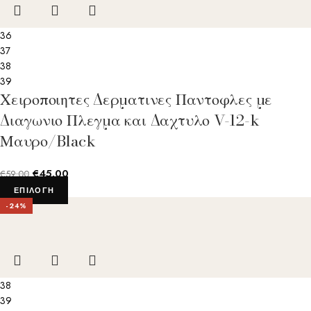
36
37
38
39
Χειροποιητες Δερματινες Παντοφλες με
Διαγωνιο Πλεγμα και Δαχτυλο V-12-k
Μαυρο/Black
€
45.00
€
59.00
ΕΠΙΛΟΓΉ
-24%
38
39