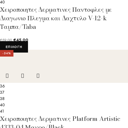
40
Χειροποιητες Δερματινες Παντοφλες με
Διαγωνιο Πλεγμα και Δαχτυλο V-12-k
Ταμπα/Taba
€
45.00
€
59.00
ΕΠΙΛΟΓΉ
-34%
36
37
38
40
41
Χειροποιητες Δερματινες Platform Artistic
4333-04 Μαυρο/Black