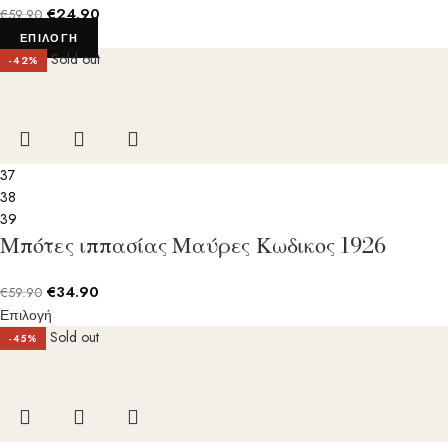
€
24.90
€
59.90
ΕΠΙΛΟΓΉ
Sold out
-42%
37
38
39
Μπότες ιππασίας Μαύρες Κωδικος 1926
€
34.90
€
59.90
Επιλογή
Sold out
-45%