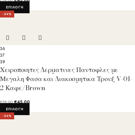
€
45.00
€
59.00
ΕΠΙΛΟΓΉ
-24%
36
37
39
Χειροποιητες Δερματινες Παντοφλες με
Μεγαλη Φασα και Διακοσμητικα Τρουξ V-01-
2 Καφε/Brown
€
45.00
€
59.00
ΕΠΙΛΟΓΉ
-24%