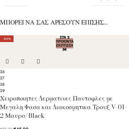
ΜΠΟΡΕΙ ΝΑ ΣΑΣ ΑΡΕΣΟΥΝ ΕΠΙΣΗΣ…
ΣΤΑ 2
ΣΤΑ 2
ΣΤΑ 2
ΣΤΑ 2
ΣΤΑ 2
-24%
ΠΡΟΙΟΝΤΑ
ΠΡΟΙΟΝΤΑ
ΠΡΟΙΟΝΤΑ
ΠΡΟΙΟΝΤΑ
ΠΡΟΙΟΝΤΑ
ΕΚΠΤΩΣΗ
ΕΚΠΤΩΣΗ
ΕΚΠΤΩΣΗ
ΕΚΠΤΩΣΗ
ΕΚΠΤΩΣΗ
5€
5€
5€
5€
5€
36
37
38
39
Χειροποιητες Δερματινες Παντοφλες με
Μεγαλη Φασα και Διακοσμητικα Τρουξ V-01-
2 Μαυρο/Black