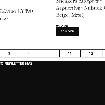
Sneakers Διάτρητης
Δερματίνης Nubuck
 Κάλτσα LY890
Beige/Μπεζ
ύρο
€
29.00
ΕΠΙΛΟΓΉ
3
4
…
11
12
ΤΟ NEWLETTER ΜΑΣ