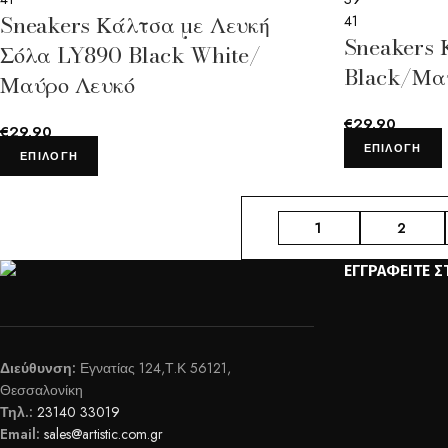
Sneakers Κάλτσα με Λευκή
41
Sneakers
Σόλα LY890 Black White/
Black/Μα
Μαύρο Λευκό
€
29.90
€
29.90
ΕΠΙΛΟΓΉ
ΕΠΙΛΟΓΉ
1
2
ΕΓΓΡΑΦΕΊΤΕ Σ
Διεύθυνση:
Εγνατίας 124,Τ.Κ 56121,
Θεσσαλονίκη
Τηλ.:
23140 33019
Email:
sales@artistic.com.gr