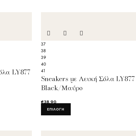
37
38
39
40
Σόλα LY877
41
Sneakers με Λευκή Σόλα LY877
Black/Μαύρο
€
38.90
ΕΠΙΛΟΓΉ