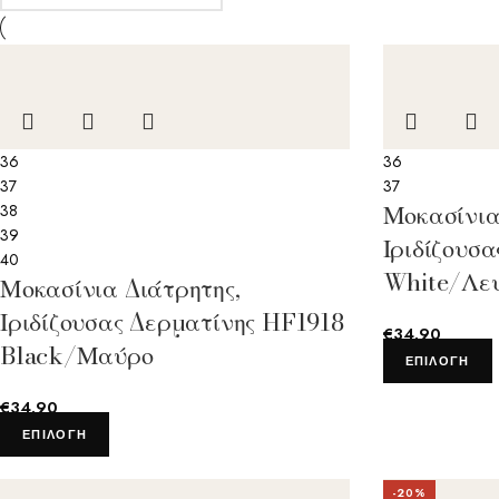
36
36
37
37
Μοκασίνια
38
39
Ιριδίζουσ
40
White/Λε
Μοκασίνια Διάτρητης,
Ιριδίζουσας Δερματίνης HF1918
€
34.90
Black/Μαύρο
ΕΠΙΛΟΓΉ
€
34.90
ΕΠΙΛΟΓΉ
-20%