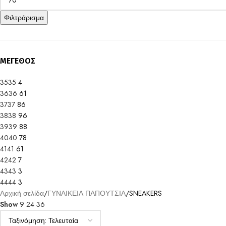
Φιλτράρισμα
ΜΕΓΕΘΟΣ
35
35
4
36
36
61
37
37
86
38
38
96
39
39
88
40
40
78
41
41
61
42
42
7
43
43
3
44
44
3
Αρχική σελίδα
ΓΥΝΑΙΚΕΙΑ ΠΑΠΟΥΤΣΙΑ
SNEAKERS
Show
9
24
36