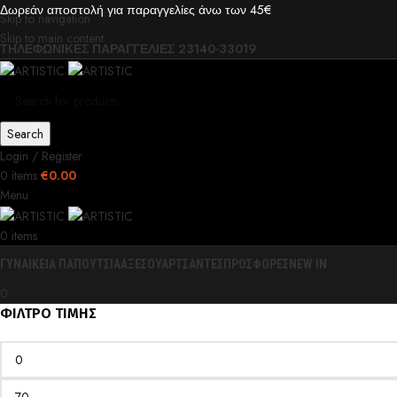
Δωρεάν αποστολή για παραγγελίες άνω των 45€
Skip to navigation
Skip to main content
ΤΗΛΕΦΩΝΙΚΕΣ ΠΑΡΑΓΓΕΛΙΕΣ 23140-33019
Search
Login / Register
0
items
€
0.00
Menu
0
items
ΓΥΝΑΙΚΕΙΑ ΠΑΠΟΥΤΣΙΑ
ΑΞΕΣΟΥΑΡ
ΤΣΑΝΤΕΣ
ΠΡΟΣΦΟΡΕΣ
NEW IN
0
ΦΙΛΤΡΟ ΤΙΜΗΣ