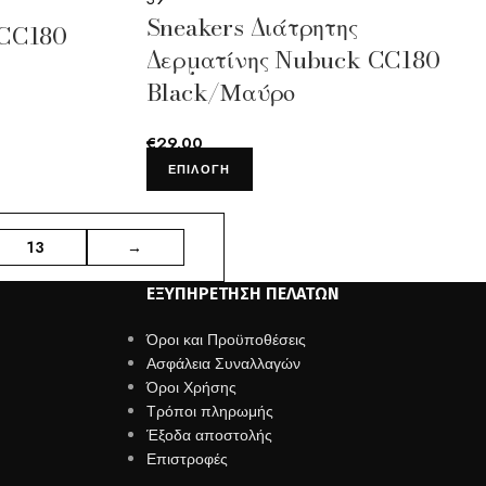
Sneakers Διάτρητης
 CC180
Δερματίνης Nubuck CC180
Black/Μαύρο
€
29.00
ΕΠΙΛΟΓΉ
13
→
ΕΞΥΠΗΡΈΤΗΣΗ ΠΕΛΑΤΏΝ
Όροι και Προϋποθέσεις
Ασφάλεια Συναλλαγών
Όροι Χρήσης
Τρόποι πληρωμής
Έξοδα αποστολής
Επιστροφές