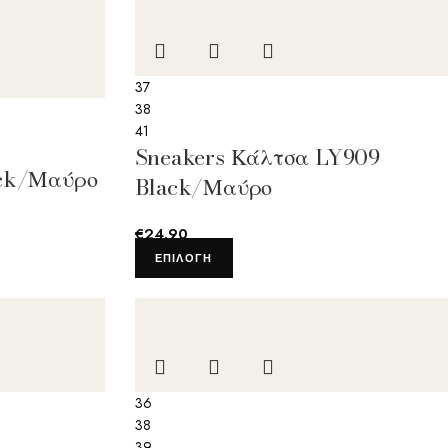
37
38
41
Sneakers Κάλτσα LY909
ack/Μαύρο
Black/Μαύρο
€
24.90
ΕΠΙΛΟΓΉ
36
38
39