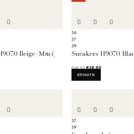
36
37
39
H9070 Beige/Μπεζ
Sneakers H9070 Bl
€
38.90
€
48.90
ΕΠΙΛΟΓΉ
37
39