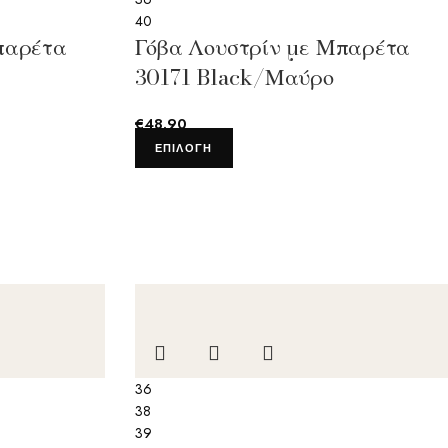
40
παρέτα
Γόβα Λουστρίν με Μπαρέτα
30171 Black/Μαύρο
€
48.90
ΕΠΙΛΟΓΉ
36
38
39