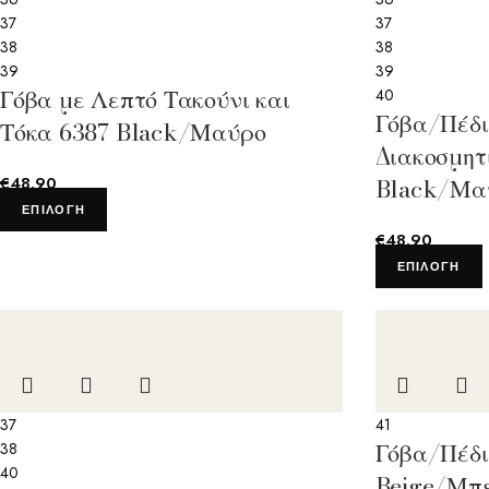
37
37
38
38
39
39
Γόβα με Λεπτό Τακούνι και
40
Γόβα/Πέδι
Τόκα 6387 Black/Μαύρο
Διακοσμητ
Black/Μα
€
48.90
ΕΠΙΛΟΓΉ
€
48.90
ΕΠΙΛΟΓΉ
37
41
Γόβα/Πέδι
38
40
Beige/Μπ