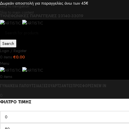
Δωρεάν αποστολή για παραγγελίες άνω των 45€
Skip to navigation
Skip to main content
ΤΗΛΕΦΩΝΙΚΕΣ ΠΑΡΑΓΓΕΛΙΕΣ 23140-33019
Search
Login / Register
0
items
€
0.00
Menu
0
items
ΓΥΝΑΙΚΕΙΑ ΠΑΠΟΥΤΣΙΑ
ΑΞΕΣΟΥΑΡ
ΤΣΑΝΤΕΣ
ΠΡΟΣΦΟΡΕΣ
NEW IN
0
ΦΙΛΤΡΟ ΤΙΜΗΣ