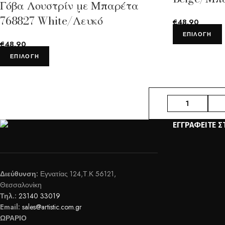
Γόβα Λουστρίν με Μπαρέτα
768827 White/Λευκό
€
48.90
ΕΠΙΛΟΓΉ
€
48.90
ΕΠΙΛΟΓΉ
1
ΕΓΓΡΑΦΕΊΤΕ Σ
Διεύθυνση:
Εγνατίας 124,Τ.Κ 56121,
Θεσσαλονίκη
Τηλ.:
23140 33019
Email:
sales@artistic.com.gr
ΩΡΑΡΙΟ