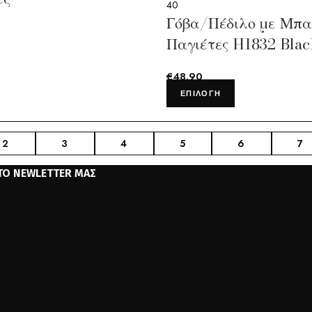
40
Γόβα/Πέδιλο με Μπα
Παγιέτες H1832 Bla
€
48.90
ΕΠΙΛΟΓΉ
2
3
4
5
6
7
ΤΟ NEWLETTER ΜΑΣ