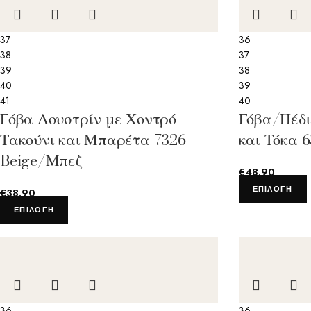
37
36
38
37
39
38
40
39
41
40
Γόβα Λουστρίν με Χοντρό
Γόβα/Πέδι
Τακούνι και Μπαρέτα 7326
και Τόκα 
Beige/Μπεζ
€
48.90
ΕΠΙΛΟΓΉ
€
38.90
ΕΠΙΛΟΓΉ
36
36