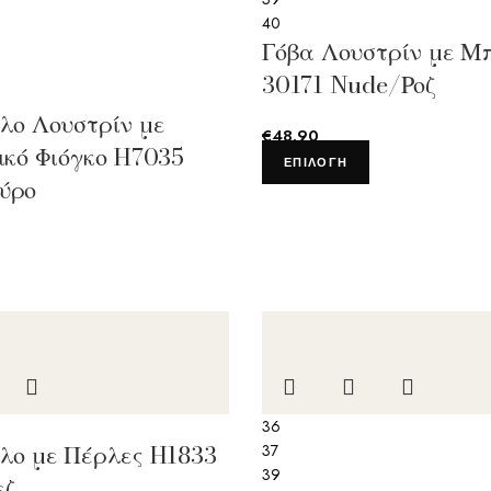
40
Γόβα Λουστρίν με Μ
30171 Nude/Ροζ
λο Λουστρίν με
€
48.90
ικό Φιόγκο H7035
ΕΠΙΛΟΓΉ
ύρο
36
λο με Πέρλες H1833
37
39
εζ