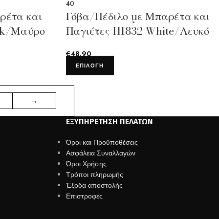
40
ρέτα και
Γόβα/Πέδιλο με Μπαρέτα και
ck/Μαύρο
Παγιέτες H1832 White/Λευκό
€
48.90
ΕΠΙΛΟΓΉ
→
ΕΞΥΠΗΡΈΤΗΣΗ ΠΕΛΑΤΏΝ
Όροι και Προϋποθέσεις
Ασφάλεια Συναλλαγών
Όροι Χρήσης
Τρόποι πληρωμής
Έξοδα αποστολής
Επιστροφές