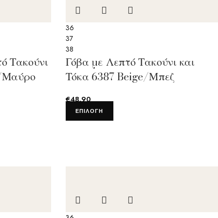
36
37
38
ό Τακούνι
Γόβα με Λεπτό Τακούνι και
k/Μαύρο
Τόκα 6387 Beige/Μπεζ
€
48.90
ΕΠΙΛΟΓΉ
36