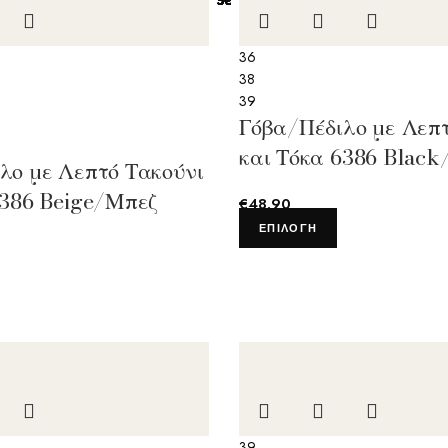
5€
5€
5€
5€
5€
5€
5€
5€
5€
5€
5€
5€
36
38
39
Γόβα/Πέδιλο με Λεπτ
και Τόκα 6386 Blac
λο με Λεπτό Τακούνι
6386 Beige/Μπεζ
€
48.90
ΕΠΙΛΟΓΉ
39